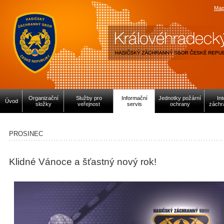
Map
Organizační
Služby pro
Informační
Jednotky požární
In
Úvod
složky
veřejnost
servis
ochrany
záchr
PROSINEC
Klidné Vánoce a šťastný nový rok!