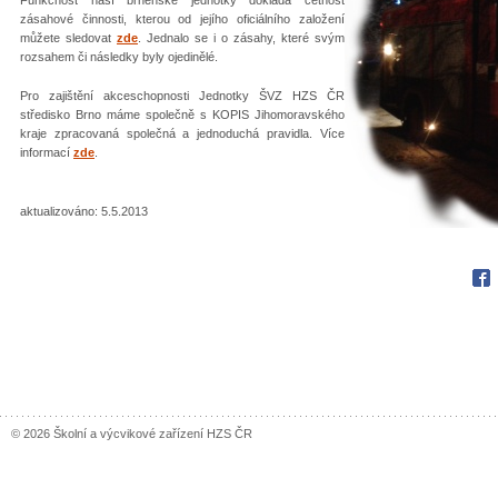
zásahové činnosti, kterou od jejího oficiálního založení
můžete sledovat
zde
. Jednalo se i o zásahy, které svým
rozsahem či následky byly ojedinělé.
Pro zajištění akceschopnosti Jednotky ŠVZ HZS ČR
středisko Brno máme společně s KOPIS Jihomoravského
kraje zpracovaná společná a jednoduchá pravidla. Více
informací
zde
.
aktualizováno: 5.5.2013
Fac
© 2026 Školní a výcvikové zařízení HZS ČR