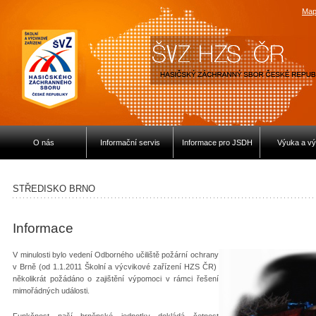
Map
O nás
Informační servis
Informace pro JSDH
Výuka a vý
STŘEDISKO BRNO
Informace
V minulosti bylo vedení Odborného učiliště požární ochrany
v Brně (od 1.1.2011 Školní a výcvikové zařízení HZS ČR)
několikrát požádáno o zajištění výpomoci v rámci řešení
mimořádných události.
Funkčnost naší brněnské jednotky dokládá četnost