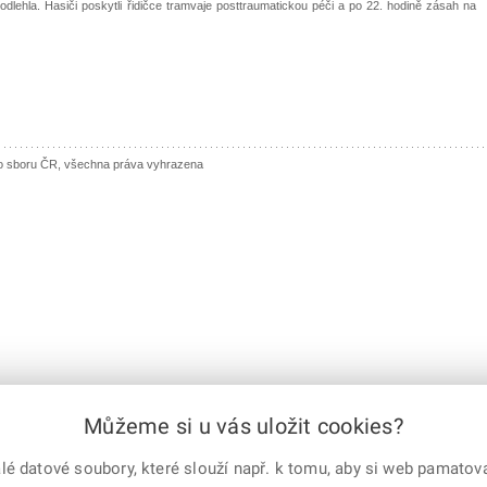
lehla. Hasiči poskytli řidičce tramvaje posttraumatickou péči a po 22. hodině zásah na
ho sboru ČR, všechna práva vyhrazena
Můžeme si u vás uložit cookies?
 datové soubory, které slouží např. k tomu, aby si web pamatoval