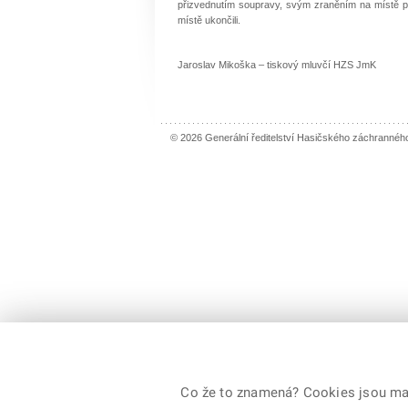
přizvednutím soupravy, svým zraněním na místě pod
místě ukončili.
Jaroslav Mikoška – tiskový mluvčí HZS JmK
© 2026 Generální ředitelství Hasičského záchranné
Co že to znamená? Cookies jsou malé