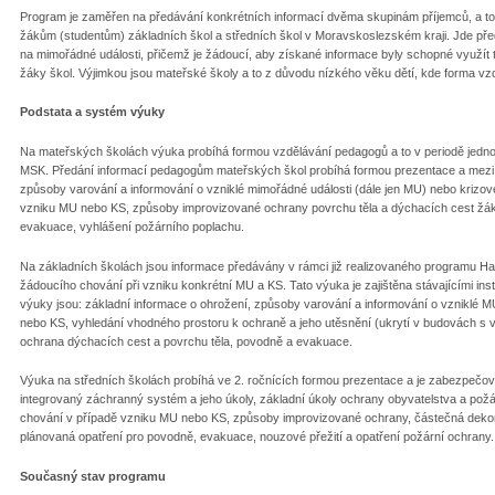
Program je zaměřen na předávání konkrétních informací dvěma skupinám příjemců, a 
žákům (studentům) základních škol a středních škol v Moravskoslezském kraji. Jde p
na mimořádné události, přičemž je žádoucí, aby získané informace byly schopné využít t
žáky škol. Výjimkou jsou mateřské školy a to z důvodu nízkého věku dětí, kde forma vz
Podstata a systém výuky
Na mateřských školách výuka probíhá formou vzdělávání pedagogů a to v periodě jedno
MSK. Předání informací pedagogům mateřských škol probíhá formou prezentace a mezi zá
způsoby varování a informování o vzniklé mimořádné události (dále jen MU) nebo krizové
vzniku MU nebo KS, způsoby improvizované ochrany povrchu těla a dýchacích cest žáků
evakuace, vyhlášení požárního poplachu.
Na základních školách jsou informace předávány v rámci již realizovaného programu Has
žádoucího chování při vzniku konkrétní MU a KS. Tato výuka je zajištěna stávajícími in
výuky jsou: základní informace o ohrožení, způsoby varování a informování o vzniklé
nebo KS, vyhledání vhodného prostoru k ochraně a jeho utěsnění (ukrytí v budovách s vy
ochrana dýchacích cest a povrchu těla, povodně a evakuace.
Výuka na středních školách probíhá ve 2. ročnících formou prezentace a je zabezpečo
integrovaný záchranný systém a jeho úkoly, základní úkoly ochrany obyvatelstva a požá
chování v případě vzniku MU nebo KS, způsoby improvizované ochrany, částečná dekon
plánovaná opatření pro povodně, evakuace, nouzové přežití a opatření požární ochrany.
Současný stav programu