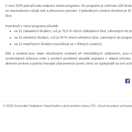
V roce 2025 pokračovala realizace tohoto programu. Do programu je zahrnuto 106 škol
ze stacionárních zdrojů rizik a přirozenou povodní. V jednotlivých zónách ohrožení je 4
škol.
Instruktoři v rámci programu působili:
na 31 základních školách, což je 70,5 % všech záíkladních škol, zahrnutých do p
na 10 středních školách, což je 50 % všech středních škol, zahrnutých do progra
na 12 mateřských školách (navštěvují se v tříletých cyklech).
Děti a studenti jsou nejen ohroženými osobami při mimořádných událostech, jsou r
systematická příprava vede k posílení povědomí dospělé populace v oblasti ochrany 
aktivním prvkem systému havarijní připravenosti území, který se spolupodílí na své och
Fac
© 2026 Generální ředitelství Hasičského záchranného sboru ČR, všechna práva vyhraze