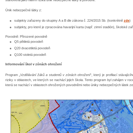
Únik nebezpečné látky z:
subjekty zařazeny do skupiny A a B dle zákona č. 224/2015 Sb. (konkrétně
zde
)
subjekty, pro které je zpracována havarijní karta (např. zimní stadión), školské z
Povodně: Přirozené povodně
Q5 pětiletá povodeň
Q20 dvacetiletá povodeň
Q100 stoletá povodeň
Informování škol v zónách ohrožení
Program „
Vzdělávání žáků a studentů v zónách ohrožení
“, který je profilací stávaj
riziky v oblastech, ve kterých se nachází jejich škola. Tento program byl zahájen v r
která se nachází v oblastech ohrožených povodněmi nebo úniky nebezpečných látek ze 