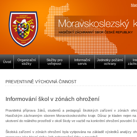
Map
Organizační
Služby pro
Informační
Jednotky požární
In
Úvod
složky
veřejnost
servis
ochrany
záchr
PREVENTIVNĚ VÝCHOVNÁ ČINNOST
Informování škol v zónách ohrožení
Pravidelná příprava žáků, studentů a pedagogů školských zařízení v zónách ohr
Hasičským záchranným sborem Moravskoslezského kraje. Důraz je kladen nejen na sam
ukotvení do reálného prostředí v okolí školy ve vazbě na konkrétní ohrožení povodní č
Školská zařízení v zónách ohrožení byla vytipována na základě výsledků analýzy ohro
stanovena jako hlavní rizika únik nebezpečné látky a povodně.