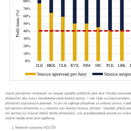
Oproti původnímu očekávání se naopak podařilo průběžně plnit úkol:
Posílení personál
především díky kurzu
Neodkladná zdravotnická pomoc
. I zde však vyvstává problém, 
příslušníci výjezdových jednotek. To pro ně zajišťuje příspěvek za směnný provoz a dal
byli denními příslušníky a o všechny tyto finanční bonusy přichází. Výpadek příjmů 
tím dochází ke krácení příjmů těchto příslušníků, což pravděpodobně povede ke sníže
možné nadále tento úkol naplňovat.
Moderně vybavený HZS ČR