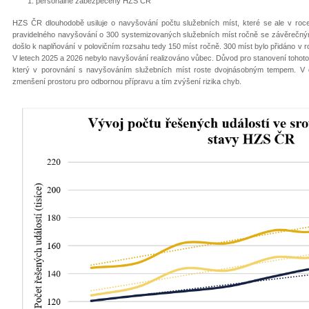
personálně zabezpečený HZS ČR
HZS ČR dlouhodobě usiluje o navyšování počtu služebních míst, které se ale v roce 
pravidelného navyšování o 300 systemizovaných služebních míst ročně se závěrečný
došlo k naplňování v polovičním rozsahu tedy 150 míst ročně. 300 míst bylo přidáno v r
V letech 2025 a 2026 nebylo navyšování realizováno vůbec. Důvod pro stanovení tohoto 
který v porovnání s navyšováním služebních míst roste dvojnásobným tempem. V d
zmenšení prostoru pro odbornou přípravu a tím zvýšení rizika chyb.