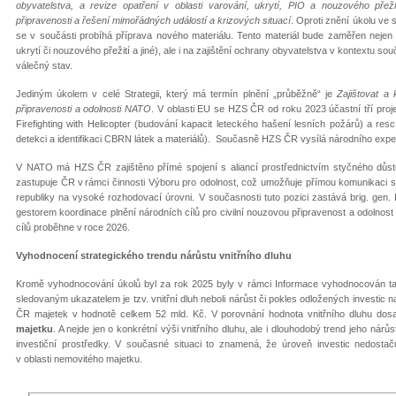
obyvatelstva, a revize opatření v oblasti varování, ukrytí, PIO a nouzového přeži
připravenosti a řešení mimořádných událostí a krizových situací
. Oproti znění úkolu ve
se v součásti probíhá příprava nového materiálu. Tento materiál bude zaměřen nejen
ukrytí či nouzového přežití a jiné), ale i na zajištění ochrany obyvatelstva v kontextu sou
válečný stav.
Jediným úkolem v celé Strategii, který má termín plnění „průběžně“ je
Zajištovat a 
připravenosti a odolnosti NATO
. V oblasti EU se HZS ČR od roku 2023 účastní tří proj
Firefighting with Helicopter (budování kapacit leteckého hašení lesních požárů) a r
detekci a identifikaci CBRN látek a materiálů). Současně HZS ČR vysílá národního ex
V NATO má HZS ČR zajištěno přímé spojení s aliancí prostřednictvím styčného důst
zastupuje ČR v rámci činnosti Výboru pro odolnost, což umožňuje přímou komunikaci s
republiky na vysoké rozhodovací úrovni. V současnosti tuto pozici zastává brig. g
gestorem koordinace plnění národních cílů pro civilní nouzovou připravenost a odolno
cílů proběhne v roce 2026.
Vyhodnocení strategického trendu nárůstu vnitřního dluhu
Kromě vyhodnocování úkolů byl za rok 2025 byly v rámci Informace vyhodnocován ta
sledovaným ukazatelem je tzv. vnitřní dluh neboli nárůst či pokles odložených invest
ČR majetek v hodnotě celkem 52 mld. Kč. V porovnání hodnota vnitřního dluhu dosa
majetku
. A nejde jen o konkrétní výši vnitřního dluhu, ale i dlouhodobý trend jeho ná
investiční prostředky. V současné situaci to znamená, že úroveň investic nedosta
v oblasti nemovitého majetku.