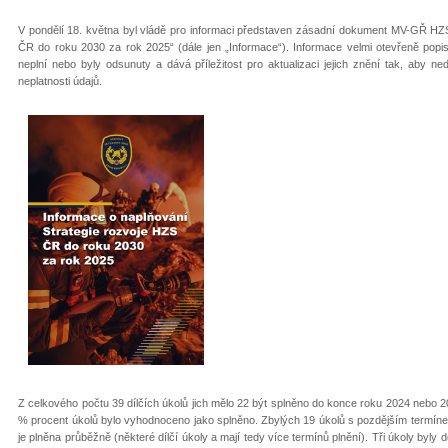
V pondělí 18. května byl vládě pro informaci představen zásadní dokument MV-GŘ HZS
ČR do roku 2030 za rok 2025“ (dále jen „Informace“). Informace velmi otevřeně popi
neplní nebo byly odsunuty a dává příležitost pro aktualizaci jejich znění tak, aby ne
neplatnosti údajů.
Z celkového počtu 39 dílčích úkolů jich mělo 22 být splněno do konce roku 2024 nebo 202
% procent úkolů bylo vyhodnoceno jako splněno. Zbylých 19 úkolů s pozdějším termíne
je plněna průběžně (některé dílčí úkoly a mají tedy více termínů plnění). Tři úkoly byl