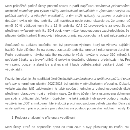
Mezi průběžně plněné úkoly prioritní oblasti B patří například
Dosáhnout plánovaného 
optimální podmínky pro výkon služby modernizací stávajících a výstavbou nových st
požární techniky a věcných prostředků, a tím snížit náklady na provoz a zabránit 
dosažení cyklu obměny techniky daří naplňovat podle plánu, ukazuje se, že tempo ro
téměř 30 % výškové techniky a 12 % techniky CAS 20 provozováno za svou životno
předávání vyřazené techniky SDH obcí, který může fungovat pouze za předpokladu, že 
přispění dalších zdrojů financování (dotace, granty, rozpočet obcí a krajů) nelze zajisti
Současně na začátku letošního rok byl proveden výzkum, který se věnoval zajištění
hasičů. Bylo zjištěno, že na obnovu zastaralé techniky, provoz i rekonstrukce zbrojnic a
Podle současného návrhu státního rozpočtu je však navrženo pouze 310 milionů k
potřebné částky a zároveň přibližně polovinu dotačního objemu z předchozích let. Pr
vyhrazeno pouze na zbrojnice a dnes s nimi bude potřeba zajistit veškeré dotační vý
výcvik atd.).
Pozitivním však je, že například úkol
Optimálně standardizovat a unifikovat požární tec
ochrany
s termínem plenění 2027/2028 byl splněn v několikaletém předstihu. Oblastí
velitele zásahu, jejíž zdokonalení je také součástí jednoho z vyhodnocovaných úkol
předávání obrazových dat v reálném čase. Za tímto účelem byla ustanovena dokument
pro sběr a ukládání dat. Velkým úspěchem je také zajištění obrazové podpory nezb
využíváním „360“ snímkování, které slouží pro přímou podporu velitele zásahu. Data zaj
účely zjišťování příčin požárů a pro vyhodnocení postupu po zásahu i edukační účely. Da
Podpora znalostního přístupu a vzdělávání
Mezi úkoly, které se nepodařilo splnit do roku 2025 a byly přesunuty na letošní rok