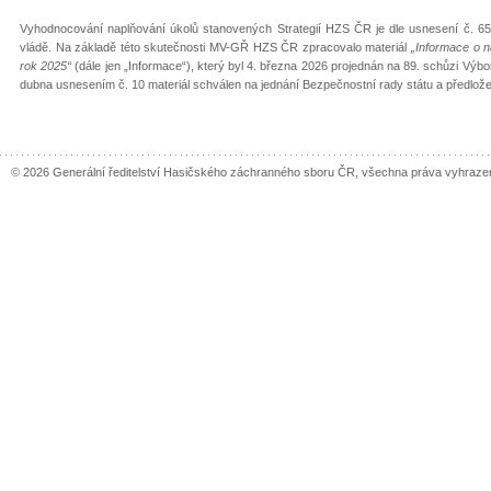
Vyhodnocování naplňování úkolů stanovených Strategií HZS ČR je dle usnesení č. 65
vládě. Na základě této skutečnosti MV-GŘ HZS ČR zpracovalo materiál
„Informace o 
rok 2025“
(dále jen „Informace“), který byl 4. března 2026 projednán na 89. schůzi Výbo
dubna usnesením č. 10 materiál schválen na jednání Bezpečnostní rady státu a předlože
© 2026 Generální ředitelství Hasičského záchranného sboru ČR, všechna práva vyhraze