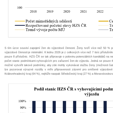
S tím úzce souvisí zapojení žen do výjezdové činnosti. Ženy tvoří více než 50 % po
výjezdové činnosti je minimální. K lednu 2026 je z celkových více než 7 tisíc příslu
pouze 8 příslušnic. HZS ČR se tak připravuje o polovinu potenciálních kandidátů na 
počet stanic podmínkami vyhovujících pro zařazení žen do výjezdu. Jedná se pouze 42
možné vytvořit takové podmínky, aby zde mohly vykonávat službu ženy (možnosti šaten,
lze pozorovat výrazné rozdíly v míře připravenosti zázemí pro smíšené výjezdové 
Královehradecký kraj (64 %), nejhůře naopak Středočeský kraj (27 %) a Moravskoslezs