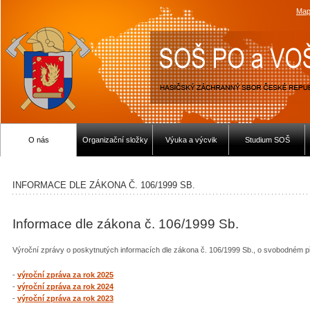
Map
O nás
Organizační složky
Výuka a výcvik
Studium SOŠ
INFORMACE DLE ZÁKONA Č. 106/1999 SB.
Informace dle zákona č. 106/1999 Sb.
Výroční zprávy o poskytnutých informacích dle zákona č. 106/1999 Sb., o svobodném př
-
výroční zpráva za rok 2025
-
výroční zpráva za rok 2024
-
výroční zpráva za rok 2023