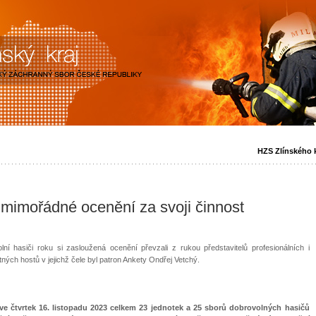
HZS Zlínského k
i mimořádné ocenění za svoji činnost
lní hasiči roku si zasloužená ocenění převzali z rukou představitelů profesionálních i
ných hostů v jejichž čele byl patron Ankety Ondřej Vetchý.
ve čtvrtek 16. listopadu 2023 celkem 23 jednotek a 25 sborů dobrovolných hasičů