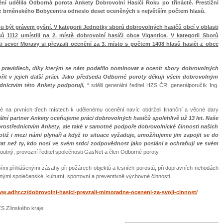
ní udělila Odborná porota Ankety Dobrovolní Hasiči Roku po třinácté. Prestižní
 z brněnského Bobycentra odneslo deset oceněných s největším počtem hlasů.
u být právem pyšní. V kategorii Jednotky sborů dobrovolných hasičů obcí v oblasti
1112 umístili na 2. místě dobrovolní hasiči obce Vigantice. V kategorii Sborů
i sever Moravy si převzali ocenění za 3. místo s počtem 1408 hlasů hasiči z obce
 v pravidlech, díky kterým se nám podařilo nominovat a ocenit sbory dobrovolných
ořit v jejich další práci. Jako předseda Odborné poroty děkuji všem dobrovolným
řednictvím této Ankety podporují,
“ sdělil generální ředitel HZS ČR, generálporučík Ing.
sté na prvních třech místech k udělenému ocenění navíc obdrželi finanční a věcné dary
lní partner Ankety oceňujeme práci dobrovolných hasičů spolehlivě už 13 let. Naše
ostřednictvím Ankety, ale také v samotné podpoře dobrovolnické činnosti našich
otiž i
mezi námi plynaři a když to situace vyžaduje, umožňujeme jim zapojit se do
t než ty, kdo nosí ve svém srdci zodpovědnost jako poslání a ochraňují ve svém
outný, provozní ředitel společnosti GasNet a člen Odborné poroty.
jšími přihlášenými zásahy při požárech objektů a lesních porostů, při dopravních nehodách
nými společenské, kulturní, sportovní a preventivně výchovné činnosti.
ww.adhr.cz/dobrovolni-hasici-prevzali-mimoradne-oceneni-za-svoji-cinnost/
ZS Zlínského kraje