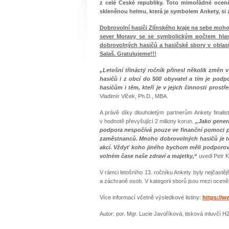
z celé České republiky. Toto mimořádné oceně
skleněnou helmu, která je symbolem Ankety, si
Dobrovolní hasiči Zlínského kraje na sebe moho
sever Moravy se se symbolickým počtem hlasů 
dobrovolných hasičů a hasičské sbory v oblast
Salaš.
Gratulujeme!!!
„Letošní třináctý ročník přinesl několik změn
hasičů i z obcí do 500 obyvatel a tím je podp
hasičům i těm, kteří je v jejich činnosti prost
Vladimír Vlček, Ph.D., MBA.
A právě díky dlouholetým partnerům Ankety finali
v hodnotě převyšující 2 miliony korun.
„Jako generá
podpora nespočívá pouze ve finanční pomoci pr
zaměstnanců. Mnoho dobrovolných hasičů je t
akcí. Vždyť koho jiného bychom měli podporova
volném čase naše zdraví a majetky,
“
uvedl Petr K
V rámci letošního 13. ročníku Ankety byly nejčastě
a záchraně osob. V kategorii sborů jsou mezi oceně
Více informací včetně výsledkové listiny:
https://w
Autor: por. Mgr. Lucie Javoříková, tisková mluvčí H