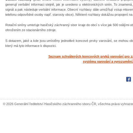
generují verbální informaci stejně, jak je uvedeno u elektronických sirén. To znamen
signál a pak následuje verbální informace. Obecní rozhlasy dále umožňují vstup mluven
telefonu odpovědné osoby např. starosty obce). Některé rozhlasy dokážou propojení na 
Rotační sirény umisťuje hasičský záchranný sbor kraje do obcí s více jak 500 stálými o
ohrožením ze stacionárního zdroje.
S dotazem, jaké a kde jsou umístěny jednotlivé koncové prvky varování, se mohou ob
který má tyto informace k dispozici.
Seznam schválených koncových prvků varování pro z
systému varování a vyrozumění
Fac
© 2026 Generální ředitelství Hasičského záchranného sboru ČR, všechna práva vyhraze