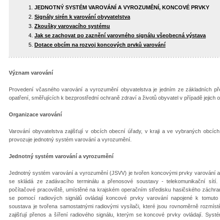
JEDNOTNÝ SYSTÉM VAROVÁNÍ A VYROZUMĚNÍ, KONCOVÉ PRVKY
Signály sirén k varování obyvatelstva
Zkoušky varovacího systému
Jak se zachovat po zaznění varovného signálu všeobecná výstava
Dotace obcím na rozvoj koncových prvků varování
Význam varování
Provedení včasného varování a vyrozumění obyvatelstva je jedním ze základních př
opatření, směřujících k bezprostřední ochraně zdraví a životů obyvatel v případě jejich
Organizace varování
Varování obyvatelstva zajišťují v obcích obecní úřady, v kraji a ve vybraných obcíc
provozuje jednotný systém varování a vyrozumění.
Jednotný systém varování a vyrozumění
Jednotný systém varování a vyrozumění (JSVV) je tvořen koncovými prvky varování a i
se skládá ze zadávacího terminálu a přenosové soustavy - telekomunikační sítí. 
počítačové pracoviště, umístěné na krajském operačním středisku hasičského záchra
se pomocí radiových signálů ovládají koncové prvky varování napojené k tomuto
soustava je tvořena samostatnými radiovými vysílači, které jsou rovnoměrně rozmístě
zajišťují přenos a šíření radiového signálu, kterým se koncové prvky ovládají. Sys