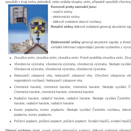
spouštět v kraji sirény jednotlivě, nebo ovládat skupiny sirén, případně spouštět všechn
Koncové prvky varování jsou:
- rotační sirény
- elektronické sirény
- dálkově ovládané obecní rozhlasy
Rotační sirény
dálkově ovládané generují akustické sig
Elektronické sirény
generují akustické signály a ihned
verbální informaci odpovídající povelu vyslaného z vyr
Zkouška sirén, zkouška sirén, zkouška sirén. Právě proběhla zkouška sirén. Zko
Všeobecná výstraha, všeobecná výstraha, všeobecná výstraha. Sledujte vysílání
Všeobecná výstraha, všeobecná výstraha, všeobecná výstraha.
Nebezpečí zátopové vlny, nebezpečí zátopové vlny. Ohrožení zátopovou vlno
regionálních rozhlasů. Nebezpečí zátopové vlny.
Chemická havárie, chemická havárie, chemická havárie. Sledujte vysílání Če
Chemická havárie, chemická havárie, chemická havárie.
Radiační havárie, radiační havárie, radiační havárie. Sledujte vysílání Českého
havárie, radiační havárie, radiační havárie.
Konec poplachu, konec poplachu. Sledujte vysílání Českého rozhlasu, televi
poplachu, konec poplachu.
Požární poplach, požární poplach, požární poplach. Svolání hasičů, svolání hasičů
Obecní rozhlasy
(jinak zvané místní informační sytémy) dálkově ovládané připoje