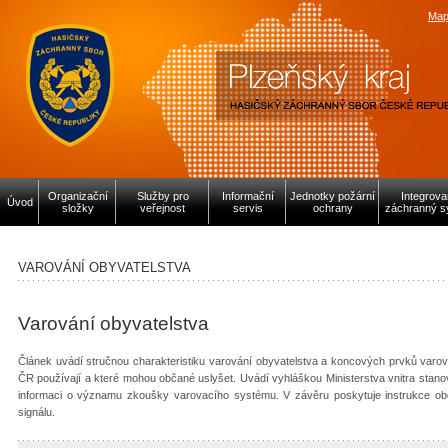
Map
Organizační
Služby pro
Informační
Jednotky požární
Integrov
Úvod
složky
veřejnost
servis
ochrany
záchranný s
VAROVÁNÍ OBYVATELSTVA
Varování obyvatelstva
Článek uvádí stručnou charakteristiku varování obyvatelstva a koncových prvků varov
ČR používají a které mohou občané uslyšet. Uvádí vyhláškou Ministerstva vnitra stanov
informaci o významu zkoušky varovacího systému. V závěru poskytuje instrukce o
signálu.