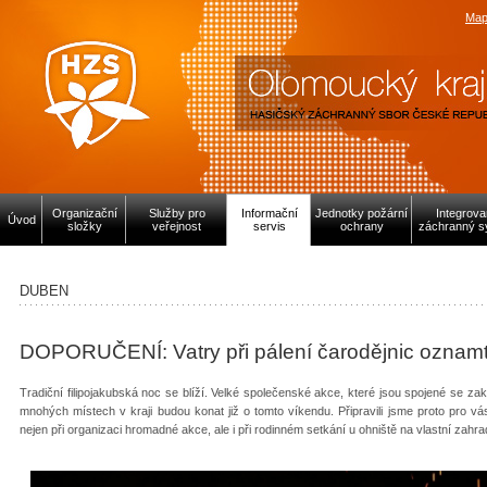
Map
Organizační
Služby pro
Informační
Jednotky požární
Integrov
Úvod
složky
veřejnost
servis
ochrany
záchranný s
DUBEN
DOPORUČENÍ: Vatry při pálení čarodějnic oznamt
Tradiční filipojakubská noc se blíží. Velké společenské akce, které jsou spojené se za
mnohých místech v kraji budou konat již o tomto víkendu. Připravili jsme proto pro vá
nejen při organizaci hromadné akce, ale i při rodinném setkání u ohniště na vlastní zahr