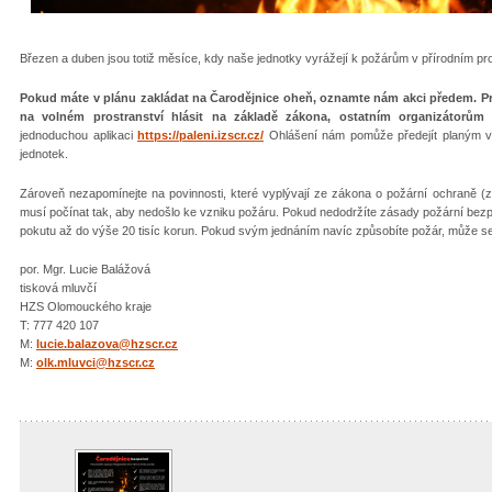
Březen a duben jsou totiž měsíce, kdy naše jednotky vyrážejí k požárům v přírodním pros
Pokud máte v plánu zakládat na Čarodějnice oheň, oznamte nám akci předem. Prá
na volném prostranství hlásit na základě zákona, ostatním organizátorů
jednoduchou aplikaci
https://paleni.izscr.cz/
Ohlášení nám pomůže předejít planým vý
jednotek.
Zároveň nezapomínejte na povinnosti, které vyplývají ze zákona o požární ochraně (z
musí počínat tak, aby nedošlo ke vzniku požáru. Pokud nedodržíte zásady požární bezp
pokutu až do výše 20 tisíc korun. Pokud svým jednáním navíc způsobíte požár, může se
por. Mgr. Lucie Balážová
tisková mluvčí
HZS Olomouckého kraje
T: 777 420 107
M:
lucie.balazova@hzscr.cz
M:
olk.mluvci@hzscr.cz