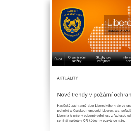
Organizační
Služby pro
Infor
Úvod
složky
veřejnost
ser
AKTUALITY
Nové trendy v požární ochra
Hasičský záchranný sbor Libereckého kraje ve sp
techniků a Krajskou nemocnicí Liberec, a.s. pořá
Liberci a je určený odborné veřejnosti z řad osob 
seminář najdete v QR kódech v pozvánce níže.