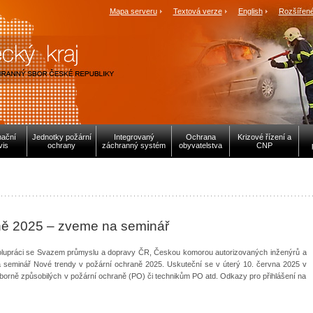
Mapa serveru
Textová verze
English
Rozšířené
mační
Jednotky požární
Integrovaný
Ochrana
Krizové řízení a
vis
ochrany
záchranný systém
obyvatelstva
CNP
ně 2025 – zveme na seminář
olupráci se Svazem průmyslu a dopravy ČR, Českou komorou autorizovaných inženýrů a
dá seminář Nové trendy v požární ochraně 2025. Uskuteční se v úterý 10. června 2025 v
odborně způsobilých v požární ochraně (PO) či technikům PO atd. Odkazy pro přihlášení na