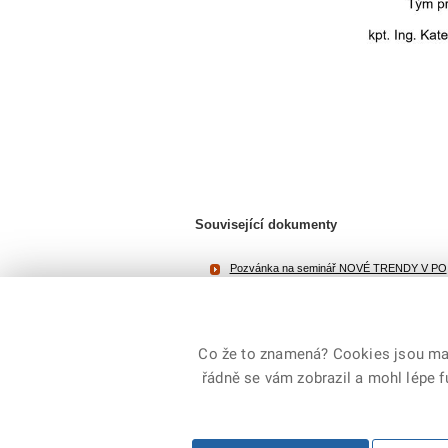
Související dokumenty
Pozvánka na seminář NOVÉ TRENDY V PO
Velikost souboru: 324,9 KB / formát PDF
Co že to znamená? Cookies jsou malé
řádně se vám zobrazil a mohl lépe 