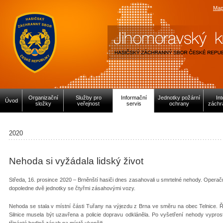
Map
Organizační
Služby pro
Informační
Jednotky požární
In
Úvod
složky
veřejnost
servis
ochrany
záchr
2020
Nehoda si vyžádala lidský život
Středa, 16. prosince 2020 – Brněnští hasiči dnes zasahovali u smrtelné nehody. Operační
dopoledne dvě jednotky se čtyřmi zásahovými vozy.
Nehoda se stala v místní části Tuřany na výjezdu z Brna ve směru na obec Telnice. Ř
Silnice musela být uzavřena a policie dopravu odkláněla. Po vyšetření nehody vyprostil
třinácté hodině zásah na místě ukončili.