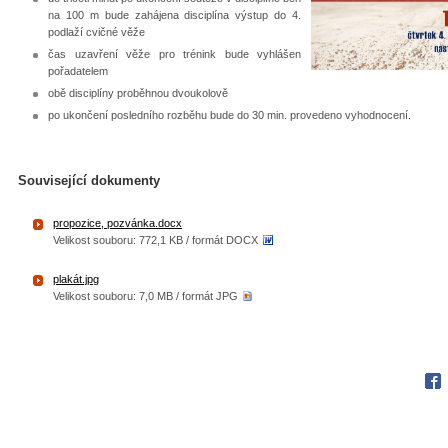
na 100 m bude zahájena disciplína výstup do 4.
podlaží cvičné věže
čas uzavření věže pro trénink bude vyhlášen
pořadatelem
obě disciplíny proběhnou dvoukolově
po ukončení posledního rozběhu bude do 30 min. provedeno vyhodnocení.
Související dokumenty
propozice, pozvánka.docx
Velikost souboru: 772,1 KB / formát DOCX
plakát.jpg
Velikost souboru: 7,0 MB / formát JPG
Fac