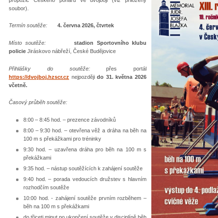
soubor).
Termín soutěže:
4. června 2026, čtvrtek
Místo soutěže
:
stadion Sportovního klubu
policie
Jiráskovo nábřeží, České Budějovice
Přihlášky do soutěže:
přes portál
https://dvojboj.hzscr.cz
nejpozději
do 31. května 2026
včetně.
Časový průběh soutěže:
8:00 – 8:45 hod. – prezence závodníků
8:00 – 9:30 hod. – otevřena věž a dráha na běh na
100 m s překážkami pro tréninky
9:30 hod. – uzavřena dráha pro běh na 100 m s
překážkami
9:35 hod. – nástup soutěžících k zahájení soutěže
9:40 hod. – porada vedoucích družstev s hlavním
rozhodčím soutěže
10:00 hod. - zahájení soutěže prvním rozběhem –
běh na 100 m s překážkami
do třiceti minut po ukončení soutěže v disciplíně běh