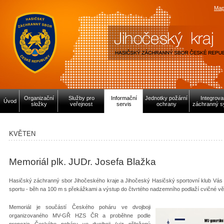
Map
Organizační
Služby pro
Informační
Jednotky požární
Integrov
Úvod
složky
veřejnost
servis
ochrany
záchranný s
KVĚTEN
Memoriál plk. JUDr. Josefa Blažka
Hasičský záchranný sbor Jihočeského kraje a Jihočeský Hasičský sportovní klub Vás z
sportu - běh na 100 m s překážkami a výstup do čtvrtého nadzemního podlaží cvičné vě
Memoriál je součástí Českého poháru ve dvojboji
organizovaného MV-GŘ HZS ČR a proběhne podle
propozic Českého poháru ve dvojboji (viz přiložený