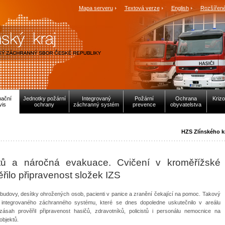
Mapa serveru
Textová verze
English
Rozšířené
mační
Jednotky požární
Integrovaný
Požární
Ochrana
Krizo
vis
ochrany
záchranný systém
prevence
obyvatelstva
HZS Zlínského k
ntů a náročná evakuace. Cvičení v kroměřížské
řilo připravenost složek IZS
udovy, desítky ohrožených osob, pacienti v panice a zranění čekající na pomoc. Takový
k integrovaného záchranného systému, které se dnes dopoledne uskutečnilo v areálu
ásah prověřil připravenost hasičů, zdravotníků, policistů i personálu nemocnice na
objektů.