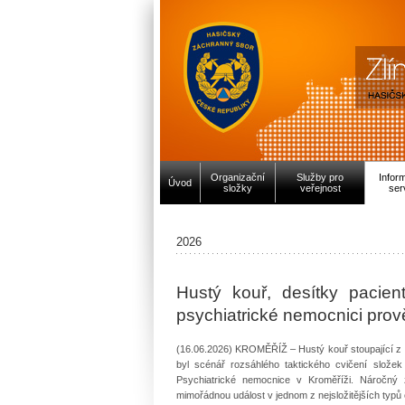
Organizační
Služby pro
Infor
Úvod
složky
veřejnost
ser
2026
Hustý kouř, desítky pacie
psychiatrické nemocnici prově
(16.06.2026) KROMĚŘÍŽ – Hustý kouř stoupající z b
byl scénář rozsáhlého taktického cvičení slože
Psychiatrické nemocnice v Kroměříži. Náročný z
mimořádnou událost v jednom z nejsložitějších typů 