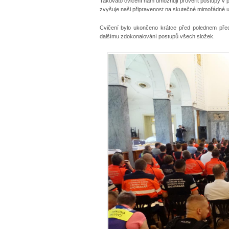
Takováto cvičení nám umožňují prověřit postupy v p
zvyšuje naši připravenost na skutečné mimořádné udá
Cvičení bylo ukončeno krátce před polednem pře
dalšímu zdokonalování postupů všech složek.