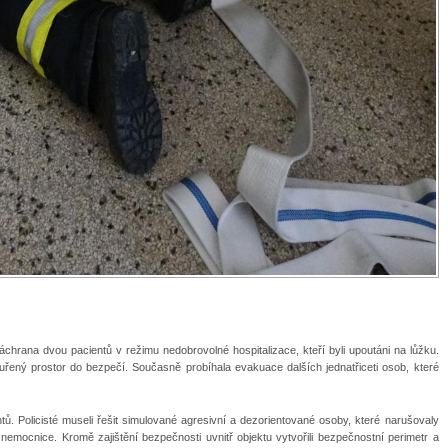
rana dvou pacientů v režimu nedobrovolné hospitalizace, kteří byli upoutáni na lůžku.
ený prostor do bezpečí. Současně probíhala evakuace dalších jednatřiceti osob, které
ů. Policisté museli řešit simulované agresivní a dezorientované osoby, které narušovaly
emocnice. Kromě zajištění bezpečnosti uvnitř objektu vytvořili bezpečnostní perimetr a