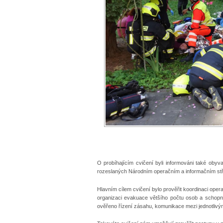
O probíhajícím cvičení byli informováni také ob
rozeslaných Národním operačním a informačním s
Hlavním cílem cvičení bylo prověřit koordinaci ope
organizaci evakuace většího počtu osob a schopn
ověřeno řízení zásahu, komunikace mezi jednotlivými