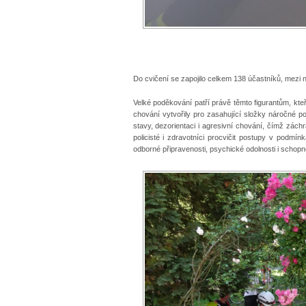
Do cvičení se zapojilo celkem 138 účastníků, mezi ni
Velké poděkování patří právě těmto figurantům, kteř
chování vytvořily pro zasahující složky náročné 
stavy, dezorientaci i agresivní chování, čímž záchr
policisté i zdravotníci procvičit postupy v podmín
odborné připravenosti, psychické odolnosti i schop