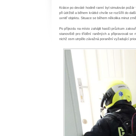
Krátce po deváté hodině ranní byl simulován požár 
při údržbě a během krátké chvíle se rozšířil do dalš
uvnitř objektu. Situace se během několika minut zm
Po příjezdu na místo zahájili hasiči průzkum zakouř
stanoviště pro třídění raněných a připravovali se
nichž osm utrpělo závažná poranění vyžadující priori