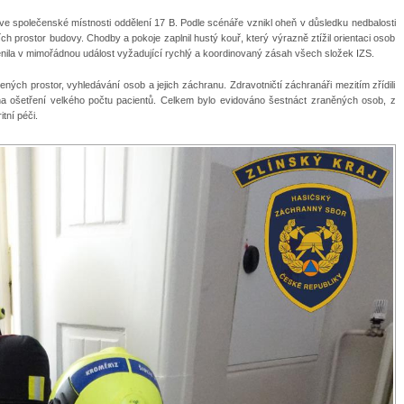
ve společenské místnosti oddělení 17 B. Podle scénáře vznikl oheň v důsledku nedbalosti
ích prostor budovy. Chodby a pokoje zaplnil hustý kouř, který výrazně ztížil orientaci osob
ěnila v mimořádnou událost vyžadující rychlý a koordinovaný zásah všech složek IZS.
ených prostor, vyhledávání osob a jejich záchranu. Zdravotničtí záchranáři mezitím zřídili
 na ošetření velkého počtu pacientů. Celkem bylo evidováno šestnáct zraněných osob, z
tní péči.