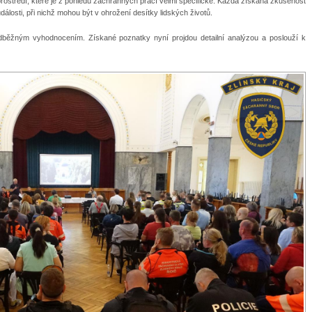
rostředí, které je z pohledu záchranných prací velmi specifické. Každá získaná zkušenost
losti, při nichž mohou být v ohrožení desítky lidských životů.
dběžným vyhodnocením. Získané poznatky nyní projdou detailní analýzou a poslouží k