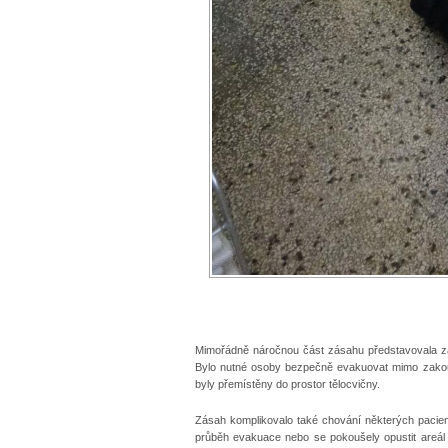
Mimořádně náročnou část zásahu představovala zách
Bylo nutné osoby bezpečně evakuovat mimo zakouř
byly přemístěny do prostor tělocvičny.
Zásah komplikovalo také chování některých pacient
průběh evakuace nebo se pokoušely opustit areál n