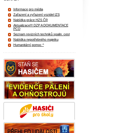
Informace pro média
Zařazení a vyřazení vozidel IZS
Nabídka práce HZS ČR
Aktualizace!!! DZP A DOKUMENTACE
PCO
Seznam revizních techniků spalin. cest
Nabídka nepotřebného majetku
Humanitární pomoc ^