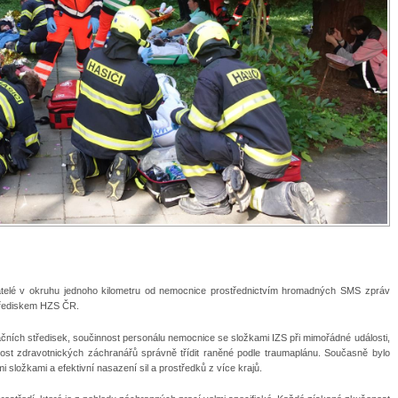
yvatelé v okruhu jednoho kilometru od nemocnice prostřednictvím hromadných SMS zpráv
třediskem HZS ČR.
račních středisek, součinnost personálu nemocnice se složkami IZS při mimořádné události,
ost zdravotnických záchranářů správně třídit raněné podle traumaplánu. Současně bylo
 složkami a efektivní nasazení sil a prostředků z více krajů.