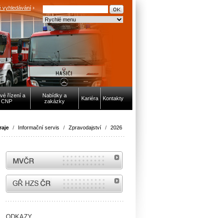
 vyhledávání
vé řízení a
Nabídky a
Kariéra
Kontakty
CNP
zakázky
raje
/
Informační servis
/
Zpravodajství
/
2026
MVČR
internetové stránky Hasiči ČR
ODKAZY