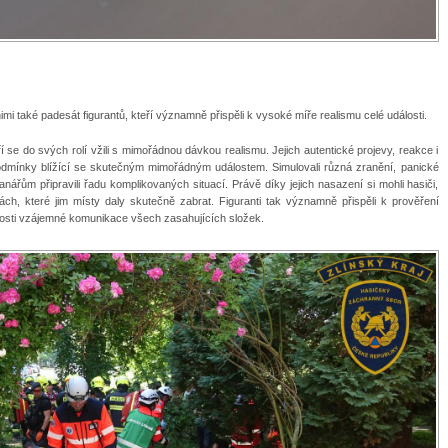
mi také padesát figurantů, kteří významně přispěli k vysoké míře realismu celé události.
í se do svých rolí vžili s mimořádnou dávkou realismu. Jejich autentické projevy, reakce i
podmínky blížící se skutečným mimořádným událostem. Simulovali různá zranění, panické
anářům připravili řadu komplikovaných situací. Právě díky jejich nasazení si mohli hasiči,
kách, které jim místy daly skutečně zabrat. Figuranti tak významně přispěli k prověření
nosti vzájemné komunikace všech zasahujících složek.