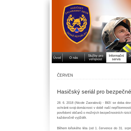
Služby pro
Informační
J
Úvod
O nás
veřejnost
servis
ČERVEN
Hasičský seriál pro bezpečné 
28. 6. 2018 (Nicole Zaoralová) - Blíží se doba do
ochránit svoji domácnost v době naší nepřítomnost
povědomí občanů o možných bezpečnostních rizicích
každoročně vyjíždět.
Během loňského léta (od 1. července do 31. srpn