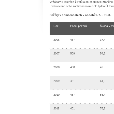
vyžádaly 5 lidských životů a 88 osob bylo zraněno.
Evakuováno nebo zachráněno muselo být kvůli těm
Požáry v domácnostech v období 1. 7. – 31. 8.
Rok
Počet požárů
Škoda v mil
2006
457
37,4
2007
509
54,2
2008
480
45
2009
481
61,9
2010
457
56,4
2011
401
76,1