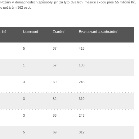
 Požáry v domácnostech způsobily jen za tyto dva letní měsíce škodu přes 55 miliónů Kč.
to požárům 362 osob.
. Kč
Usmrcení
Zranění
Evakuovaní a zachránění
5
37
415
1
57
183
3
69
246
3
82
319
3
88
243
5
69
312