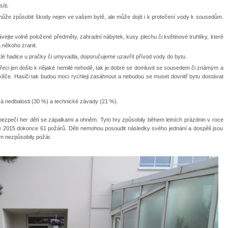
íti.
ůže způsobit škody nejen ve vašem bytě, ale může dojít i k protečení vody k sousedům.
jte volně položené předměty, zahradní nábytek, kusy plechu či květinové truhlíky, které
a někoho zranit.
lé hadice u pračky či umyvadla, doporučujeme uzavřít přívod vody do bytu.
přeci jen došlo k nějaké nemilé nehodě, tak je dobré se domluvit se sousedem či známým a
 klíče. Hasiči tak budou moci rychleji zasáhnout a nebudou se muset dovnitř bytu dostávat
dská nedbalosti (30 %) a technické závady (21 %).
bezpečí her dětí se zápalkami a ohněm. Tyto hry způsobily během letních prázdnin v roce
e 2015 dokonce 61 požárů. Děti nemohou posoudit následky svého jednání a dospělí jsou
ím nezpůsobily požár.