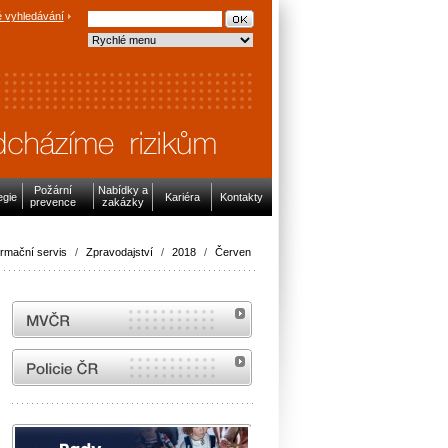
 vyhledávání
Požární
Nabídky a
egie
Kariéra
Kontakty
prevence
zakázky
ormační servis
/
Zpravodajství
/
2018
/
Červen
MVČR
internetové stránky Policie ČR