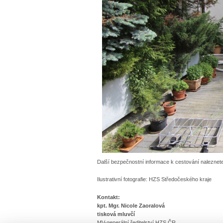
Další bezpečnostní informace k cestování naleznet
Ilustrativní fotografie: HZS Středočeského kraje
Kontakt:
kpt. Mgr. Nicole Zaoralová
tisková mluvčí
MV-generální ředitelství HZS ČR