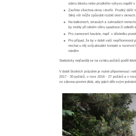
úderu blesku nebo prudkého výkyvu napětí v s
Zavřete všechna okna i dveře. Prudký déšť m
Silný vítr může způsobit rozbití skel v oknech.
Na balkonech, terasách a zahradách nenecháve
by mohly při silném větru spadnout či odletět 
Pro zamezení havárie, např. v důsledku prask
Pro případ, že by v době vaší nepřítomnosti 
nechat u něj svůj aktuální kontakt a rezervní
násilím.
Statisticky nejčastěji se na vzniku požárů podílí li
V době školních prázdnin je nutné připomenout i ne
2017 - 30 požárů, v roce 2016 - 27 požárů a v roc
ze zákona povinni dbát, aby jejich děti svým jednán