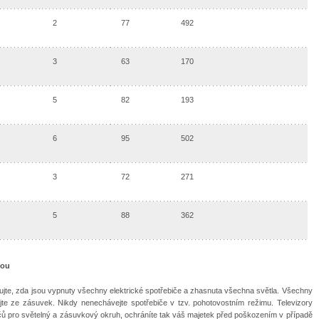
2
77
492
3
63
170
5
82
193
6
95
502
3
72
271
5
88
362
nou
olujte, zda jsou vypnuty všechny elektrické spotřebiče a zhasnuta všechna světla. Všechny
jte ze zásuvek. Nikdy nenechávejte spotřebiče v tzv. pohotovostním režimu. Televizory
tičů pro světelný a zásuvkový okruh, ochráníte tak váš majetek před poškozením v případě