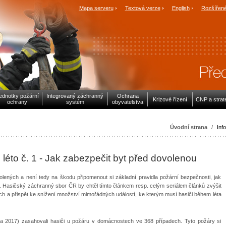
Mapa serveru
Textová verze
English
Rozšířené
ednotky požární
Integrovaný záchranný
Ochrana
Krizové řízení
CNP a strat
ochrany
systém
obyvatelstva
Úvodní strana
/
Inf
léto č. 1 - Jak zabezpečit byt před dovolenou
volených a není tedy na škodu připomenout si základní pravidla požární bezpečnosti, jak
i. Hasičský záchranný sbor ČR by chtěl tímto článkem resp. celým seriálem článků zvýšit
 a přispět ke snížení množství mimořádných událostí, ke kterým musí hasiči během léta
a 2017) zasahovali hasiči u požáru v domácnostech ve 368 případech. Tyto požáry si