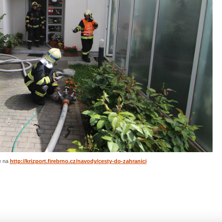
e na
http://krizport.firebrno.cz/navody/cesty-do-zahranici