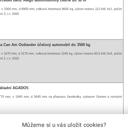
rcedes Benz Atego automobilový žebřík do 30 m
 v 3300 mm, d 8900 mm, celková hmotnost 9600 kg, výkon motoru 112 kW, 4x2, počet
í 3, r.v. 2006
ka Can Am Outlander účelový automobil do 3500 kg
 v 1670 mm, d 3170 mm, celková hmotnost 1046 kg, výkon motoru 60,5 kW, 6x6, počet
í 2, r.v. 2020
nákladní AGADOS
770 mm, v 1840 mm, d 5845 mm na přepravu šestikolky, vybaven člunem a nornými
Můžeme si u vás uložit cookies?