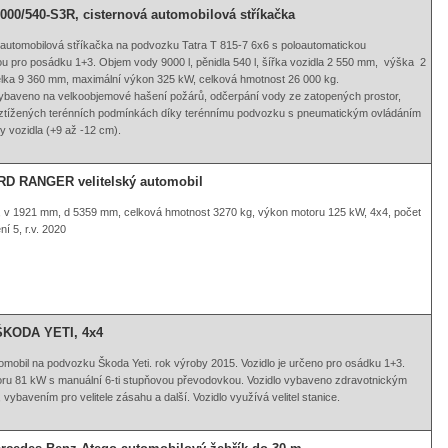
000/540-S3R, cisternová automobilová stříkačka
 automobilová stříkačka na podvozku Tatra T 815-7 6x6 s poloautomatickou
 pro posádku 1+3. Objem vody 9000 l, pěnidla 540 l, šířka vozidla 2 550 mm, výška 2
lka 9 360 mm, maximální výkon 325 kW, celková hmotnost 26 000 kg.
vybaveno na velkoobjemové hašení požárů, odčerpání vody ze zatopených prostor,
ztížených terénních podmínkách díky terénnímu podvozku s pneumatickým ovládáním
y vozidla (+9 až -12 cm).
D RANGER velitelský automobil
 v 1921 mm, d 5359 mm, celková hmotnost 3270 kg, výkon motoru 125 kW, 4x4, počet
í 5, r.v. 2020
ŠKODA YETI, 4x4
mobil na podvozku Škoda Yeti. rok výroby 2015. Vozidlo je určeno pro osádku 1+3.
ru 81 kW s manuální 6-ti stupňovou převodovkou. Vozidlo vybaveno zdravotnickým
vybavením pro velitele zásahu a další. Vozidlo využívá velitel stanice.