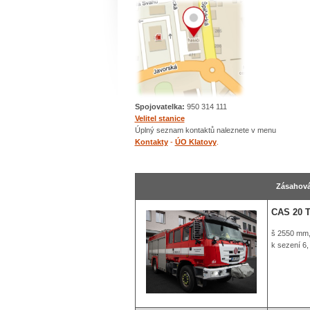
Spojovatelka:
950 314 111
Velitel stanice
Úplný seznam kontaktů naleznete v menu
Kontakty
-
ÚO Klatovy
.
Zásahová
CAS 20 T
š 2550 mm,
k sezení 6,