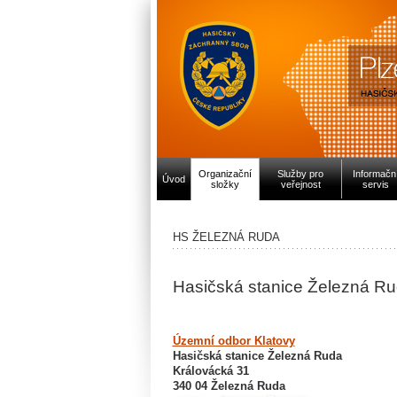
Organizační
Služby pro
Informačn
Úvod
složky
veřejnost
servis
HS ŽELEZNÁ RUDA
Hasičská stanice Železná R
Územní odbor Klatovy
Hasičská stanice Železná Ruda
Královácká 31
340 04 Železná Ruda