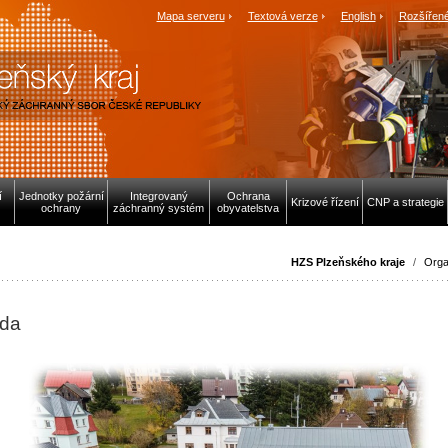
Mapa serveru
Textová verze
English
Rozšířené
í
Jednotky požární
Integrovaný
Ochrana
Krizové řízení
CNP a strategie
ochrany
záchranný systém
obyvatelstva
HZS Plzeňského kraje
/
Orga
uda