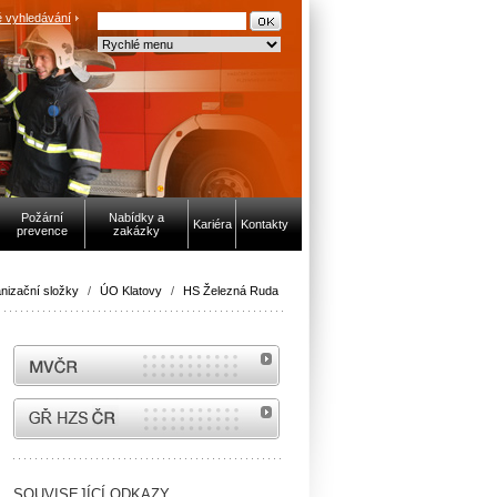
 vyhledávání
Požární
Nabídky a
Kariéra
Kontakty
prevence
zakázky
nizační složky
/
ÚO Klatovy
/
HS Železná Ruda
MVČR
internetové stránky Hasiči ČR
SOUVISEJÍCÍ ODKAZY