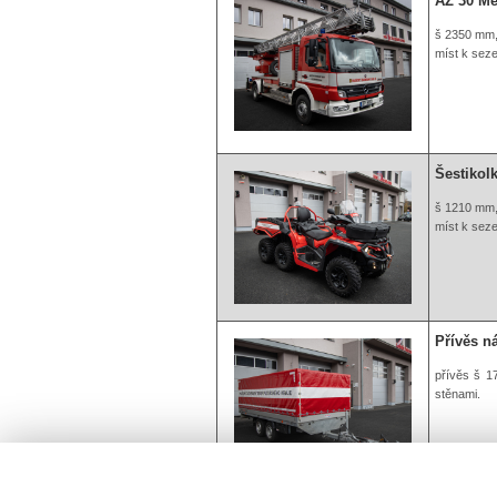
AZ 30 Me
š 2350 mm,
míst k sezen
Šestikol
š 1210 mm,
míst k sezen
Přívěs 
přívěs š 1
stěnami.