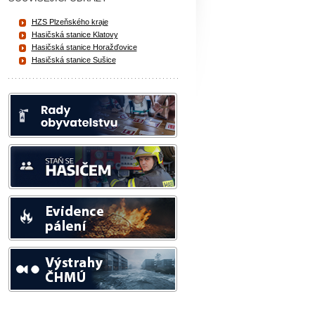
HZS Plzeňského kraje
Hasičská stanice Klatovy
Hasičská stanice Horažďovice
Hasičská stanice Sušice