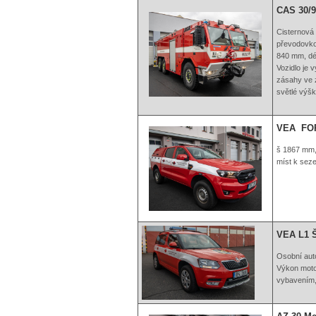
CAS 30/9
Cisternová
převodovkou
840 mm, dé
Vozidlo je 
zásahy ve 
světlé výšk
VEA FOR
š 1867 mm,
míst k sezen
VEA L1 
Osobní auto
Výkon moto
vybavením, 