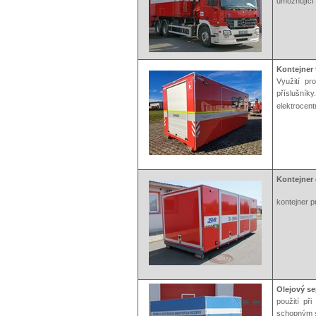
umožňující 
Kontejner 
Využití pr
příslušní
elektrocent
Kontejner
kontejner p
Olejový se
použití př
schopným s