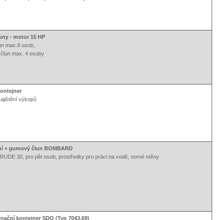
luny - motor 15 HP
un max.8 osob,
 člun max. 4 osoby
ontejner
zajištění výkopů
dní + gumový člun BOMBARD
UDE 30, pro pět osob, prostředky pro práci na vodě, norné stěny
nační kontejner SDO (Typ 7043.69)