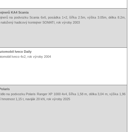
tejnerů KA4 Scania
ejnerů na podvozku Scania 6x6, posádka 1+2, šířka 2.5m, výška 3.05m, délka 8.2m,
 naložený hadicový kontejner SOMATI, rok výroby 2003
utomobil Iveco Daily
tomobil Iveco 4x2, rok výroby 2004
Polaris
idlo na podvozku Polaris Ranger XP 1000 4x4, šířka 1,58 m, délka 3,04 m, výška 1,96
 hmotnost 1,15 t, naviják 20 kN, rok výroby 2025