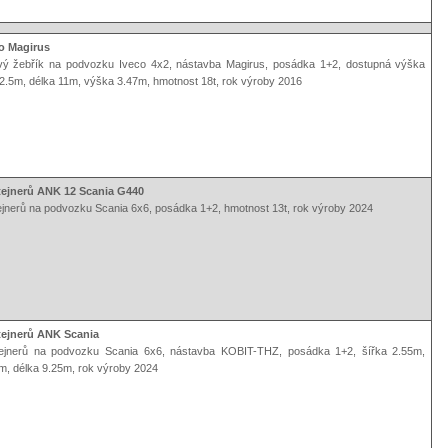
o Magirus
vý žebřík na podvozku Iveco 4x2, nástavba Magirus, posádka 1+2, dostupná výška
2.5m, délka 11m, výška 3.47m, hmotnost 18t, rok výroby 2016
tejnerů ANK 12 Scania G440
ejnerů na podvozku Scania 6x6, posádka 1+2, hmotnost 13t, rok výroby 2024
tejnerů ANK Scania
ejnerů na podvozku Scania 6x6, nástavba KOBIT-THZ, posádka 1+2, šířka 2.55m,
m, délka 9.25m, rok výroby 2024