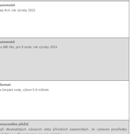
 automobil
aq 4x4, rok výroby 2022
automobil
u MB Vito, pro 9 osob, rok výroby 2024
 Somati
a čerpání vody, výkon 5-8 m3/min
nouzového přežití
při dlouhodobých zásazích nebo přírodních katastrofách. Je vybaven prostředky