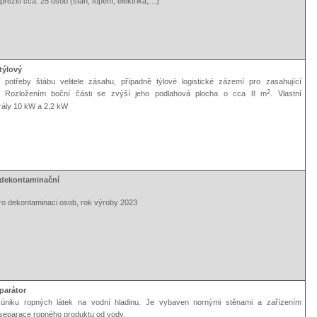
přežití cca. 25 osob (stan, topení, elektrika,…)
týlový
o potřeby štábu velitele zásahu, případně týlové logistické zázemí pro zasahující
2
ky. Rozložením boční části se zvýší jeho podlahová plocha o cca 8 m
. Vlastní
rály 10 kW a 2,2 kW
 dekontaminační
ro dekontaminaci osob, rok výroby 2023
parátor
i úniku ropných látek na vodní hladinu. Je vybaven nornými stěnami a zařízením
eparace ropného produktu od vody.