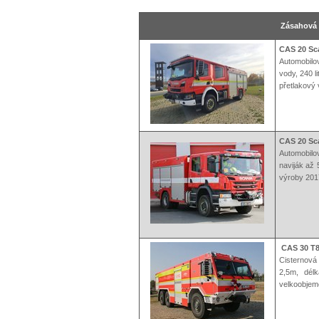
Zásahová t
CAS 20 Sca
Automobilov
vody, 240 l
přetlakový 
CAS 20 Sc
Automobilov
naviják až 
výroby 201
CAS 30 T8
Cisternová
2,5m, dél
velkoobjemo