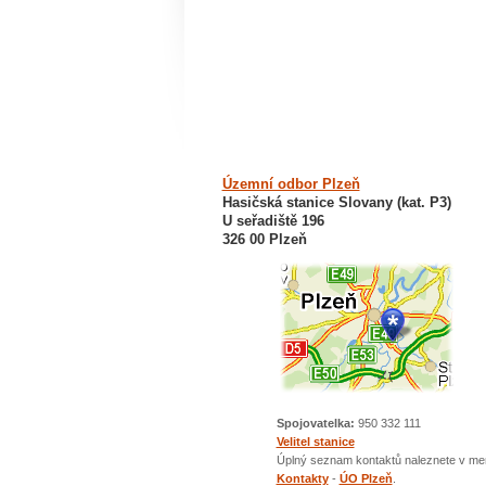
Územní odbor Plzeň
Hasičská stanice Slovany (kat. P3)
U seřadiště 196
326 00 Plzeň
Spojovatelka:
950 332 111
Velitel stanice
Úplný seznam kontaktů naleznete v me
Kontakty
-
ÚO Plzeň
.