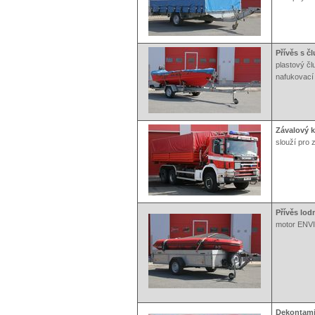
Přívěs s č
plastový čl
nafukovací
Závalový k
slouží pro 
Přívěs lo
motor ENVIR
Dekontami