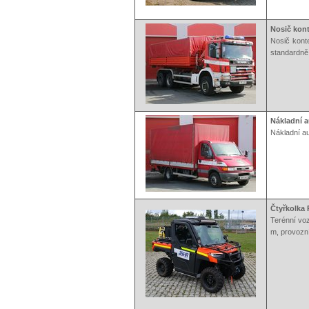
Nosič kon
Nosič kont
standardně
Nákladní a
Nákladní au
Čtyřkolka 
Terénní voz
m, provozní