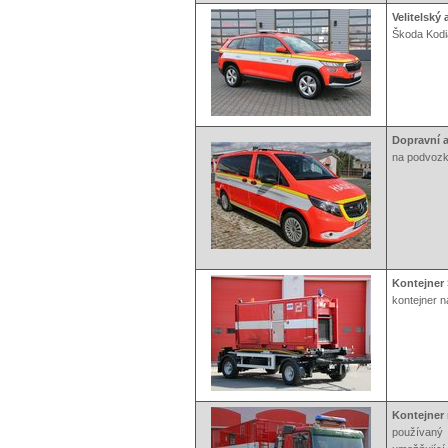
Velitelský
Škoda Kodi
Dopravní 
na podvozk
Kontejner
kontejner n
Kontejner 
používaný 