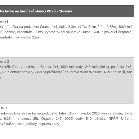
echnika na hasičské stanici Plzeň - Slovany
nia I
á stříkačka na podvozku Scania 4x4, délka 8.3m, výška 3.1m, šířka 2,55m, 4000 litrů
itrů pěnidla, el.centrála 3,5kW, vyprošťovací souprava Lukas, RMŘP, plovoucí čerpadlo,
ventilátor, rok výroby 2022
ania Z
á stříkačka na podvozku Scania 4x4, 4000 litrů vody, 240 litrů pěnidla, posádka 1+5,
5,5 t, elektrocentrála 5,5 kW, vyprošťovací souprava WeberRescue, RMŘP a další, rok
7
15-7
 automobilová stříkačka na podvozku Tatra 815-7, r.výroby 2023, výška 2,86m, šířka
ka 9,25m, hmotnost 25t. Osádka 1+3, 9000l vody, 540l pěnidla, RPŘP. Určení:
vé hašení, lesní požáry, doprava vody.