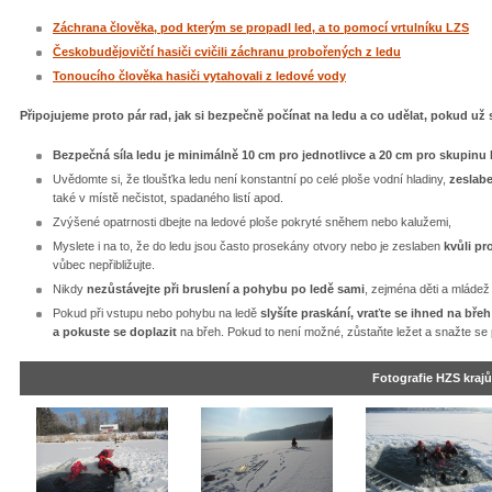
Záchrana člověka, pod kterým se propadl led, a to pomocí vrtulníku LZS
Českobudějovičtí hasiči cvičili záchranu probořených z ledu
Tonoucího člověka hasiči vytahovali z ledové vody
Připojujeme proto pár rad, jak si bezpečně počínat na ledu a co udělat, pokud už 
Bezpečná síla ledu je minimálně 10 cm pro jednotlivce a 20 cm pro skupinu l
Uvědomte si, že tloušťka ledu není konstantní po celé ploše vodní hladiny,
zeslabe
také v místě nečistot, spadaného listí apod.
Zvýšené opatrnosti dbejte na ledové ploše pokryté sněhem nebo kalužemi,
Myslete i na to, že do ledu jsou často prosekány otvory nebo je zeslaben
kvůli pr
vůbec nepřibližujte.
Nikdy
nezůstávejte při bruslení a pohybu po ledě sami
, zejména děti a mládež
Pokud při vstupu nebo pohybu na ledě
slyšíte praskání, vraťte se ihned na břeh
a pokuste se doplazit
na břeh. Pokud to není možné, zůstaňte ležet a snažte se 
Fotografie HZS krajů