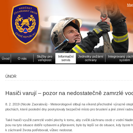
Map
Služby pro
Informační
Jednotky požární
Integrovaný zác
Úvod
O nás
veřejnost
servis
ochrany
systém
ÚNOR
Hasiči varují – pozor na nedostatečně zamrzlé vo
8. 2. 2019 (Nicole Zaoralová) - Meteorologové slibují na víkend přechodné výrazné otep
plochách, které poslední dny poskytovaly bezpečné místo pro bruslení a jiné zimní rad
Také hasiči využili zamrzlé vodní plochy k tomu, aby cvičili záchranu osob z vodní hladiny
jsou na tyto situace dobře vybaveni a připraveni, bylo by lepší se do situace, kdy byste 
k záchraně života potřebovali, vůbec nedostat.