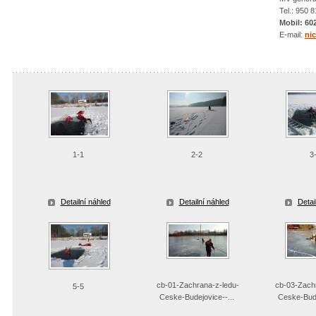
Tel.: 950 
Mobil: 60
E-mail:
ni
1-1
2-2
3
Detailní náhled
Detailní náhled
Detai
cb-01-Zachrana-z-ledu-
cb-03-Zachr
5-5
Ceske-Budejovice--...
Ceske-Bude