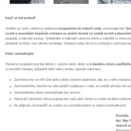
Když se led proboří
Jestliže se i přes veškerou opatrnost
propadnete do ledové vody
, zachovejte klid.
Sna
na led a neustálým kopáním nohama se snažte dostat co nejdál na led a plazením 
propadá, zvolte jiný postup. Vyhlédněte si nejkratší cestu ke břehu a začněte si cestu p
případně na břeh, moc dlouho neváhejte. Studená voda vás brzy vyčerpá a záchrana bu
Když zachraňujete
Pokud se propadne pod led někdo z vašeho okolí, nikdy se
k danému místu nepřibližuj
si vezměte hokejku, případně delší větev, bundu, opasek nebo lano.
Zachránce by se měl vždy jistit a dbát zvýšené opatrnosti, aby se z něho nestal 
Zachráněného, kterého se vám podaří vytáhnout z vody, se snažte převléct do such
Zachráněného nikdy nenechávejte bez dozoru.
Pokud při záchraně začne praskat led i pod vámi, ihned se vraťte na břeh a přivole
Do příjezdu záchranářů se snažte se zachraňovaným co nejvíce komunikovat.
Kontakt:
kpt. Mgr.
tisková m
MV-generál