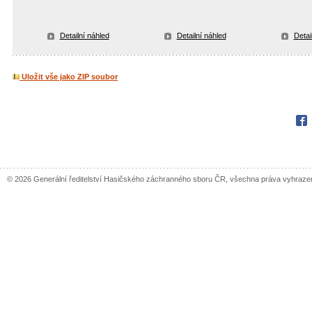
Detailní náhled
Detailní náhled
Detai
Uložit vše jako ZIP soubor
Fac
© 2026 Generální ředitelství Hasičského záchranného sboru ČR, všechna práva vyhraze