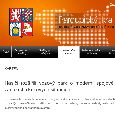
Map
Organizační
Služby pro
Informační
Jednotky požární
In
Úvod
složky
veřejnost
servis
ochrany
záchr
KVĚTEN
Hasiči rozšířili vozový park o moderní spojov
zásazích i krizových situacích
Do vozového parku hasičů nově přibylo moderní spojové a komunikační vozidlo Me
rozsáhlých mimořádných událostech, jako jsou požáry, dopravní nehody nebo mimo
integrovaného záchranného systému.