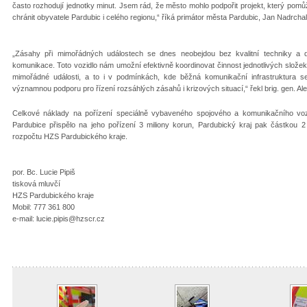
často rozhodují jednotky minut. Jsem rád, že město mohlo podpořit projekt, který pomů
chránit obyvatele Pardubic i celého regionu,“ říká primátor města Pardubic, Jan Nadrchal
„Zásahy při mimořádných událostech se dnes neobejdou bez kvalitní techniky a d
komunikace. Toto vozidlo nám umožní efektivně koordinovat činnost jednotlivých slož
mimořádné události, a to i v podmínkách, kde běžná komunikační infrastruktura 
významnou podporu pro řízení rozsáhlých zásahů i krizových situací,“ řekl brig. gen. A
Celkové náklady na pořízení speciálně vybaveného spojového a komunikačního vozid
Pardubice přispělo na jeho pořízení 3 miliony korun, Pardubický kraj pak částkou 2
rozpočtu HZS Pardubického kraje.
por. Bc. Lucie Pipiš
tisková mluvčí
HZS Pardubického kraje
Mobil: 777 361 800
e-mail: lucie.pipis@hzscr.cz