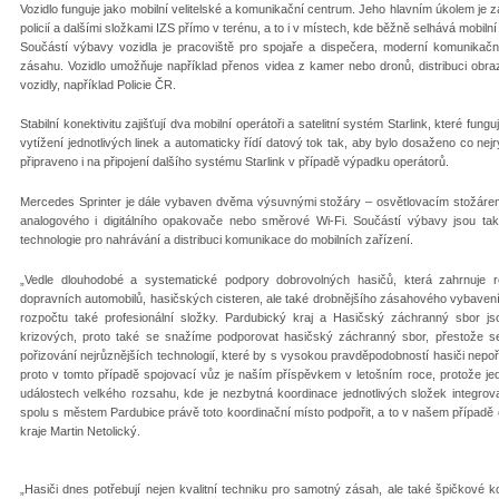
Vozidlo funguje jako mobilní velitelské a komunikační centrum. Jeho hlavním úkolem je za
policií a dalšími složkami IZS přímo v terénu, a to i v místech, kde běžně selhává mobilní
Součástí výbavy vozidla je pracoviště pro spojaře a dispečera, moderní komunikačn
zásahu. Vozidlo umožňuje například přenos videa z kamer nebo dronů, distribuci obrazu
vozidly, například Policie ČR.
Stabilní konektivitu zajišťují dva mobilní operátoři a satelitní systém Starlink, které f
vytížení jednotlivých linek a automaticky řídí datový tok tak, aby bylo dosaženo co nejryc
připraveno i na připojení dalšího systému Starlink v případě výpadku operátorů.
Mercedes Sprinter je dále vybaven dvěma výsuvnými stožáry – osvětlovacím stožáre
analogového i digitálního opakovače nebo směrové Wi-Fi. Součástí výbavy jsou ta
technologie pro nahrávání a distribuci komunikace do mobilních zařízení.
„Vedle dlouhodobé a systematické podpory dobrovolných hasičů, která zahrnuje r
dopravních automobilů, hasičských cisteren, ale také drobnějšího zásahového vybaven
rozpočtu také profesionální složky. Pardubický kraj a Hasičský záchranný sbor js
krizových, proto také se snažíme podporovat hasičský záchranný sbor, přestože se
pořizování nejrůznějších technologií, které by s vysokou pravděpodobností hasiči nepoř
proto v tomto případě spojovací vůz je naším příspěvkem v letošním roce, protože je
událostech velkého rozsahu, kde je nezbytná koordinace jednotlivých složek integ
spolu s městem Pardubice právě toto koordinační místo podpořit, a to v našem případě 
kraje Martin Netolický.
„Hasiči dnes potřebují nejen kvalitní techniku pro samotný zásah, ale také špičkové