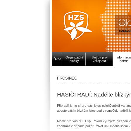
Organizační
Služby pro
Informačn
Úvod
složky
veřejnost
servis
PROSINEC
HASIČI RADÍ: Nadělte blízký
Připravili jsme si pro vás letos odlehčenější var
abyste vašim blízkým letos pod stromeček nadělili 
Máme pro vás 9 + 1 tip. Pokud využijete alespoň j
zachránit v případě požáru život jim i mnoha lidem v 