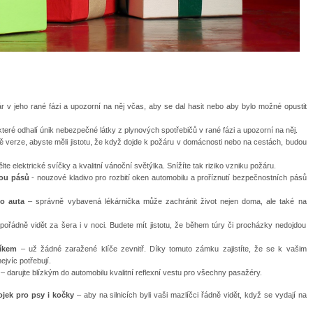
ár v jeho rané fázi a upozorní na něj včas, aby se dal hasit nebo aby bylo možné opustit
které odhalí únik nebezpečné látky z plynových spotřebičů v rané fázi a upozorní na něj.
ě verze, abyste měli jistotu, že když dojde k požáru v domácnosti nebo na cestách, budou
lte elektrické svíčky a kvalitní vánoční světýlka. Snížíte tak riziko vzniku požáru.
kou pásů
- nouzové kladivo pro rozbití oken automobilu a proříznutí bezpečnostních pásů
do auta
– správně vybavená lékárnička může zachránit život nejen doma, ale také na
 pořádně vidět za šera i v noci. Budete mít jistotu, že během túry či procházky nedojdou
flíkem
– už žádné zaražené klíče zevnitř. Díky tomuto zámku zajistíte, že se k vašim
ejvíc potřebují.
y
– darujte blízkým do automobilu kvalitní reflexní vestu pro všechny pasažéry.
ojek pro psy i kočky
– aby na silnicích byli vaši mazlíčci řádně vidět, když se vydají na