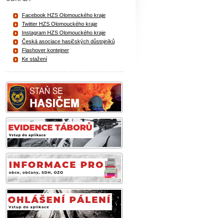
Facebook HZS Olomouckého kraje
Twitter HZS Olomouckého kraje
Instagram HZS Olomouckého kraje
Česká asociace hasičských důstojníků
Flashover kontejner
Ke stažení