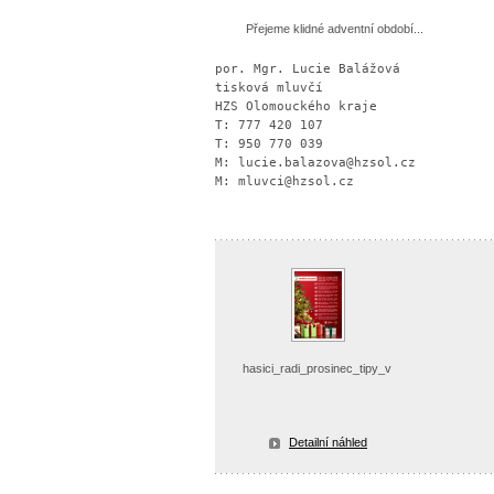
Přejeme klidné adventní období...
por. Mgr. Lucie Balážová

tisková mluvčí 

HZS Olomouckého kraje

T: 777 420 107

T: 950 770 039

M: lucie.balazova@hzsol.cz

M: mluvci@hzsol.cz
hasici_radi_prosinec_tipy_v
Detailní náhled