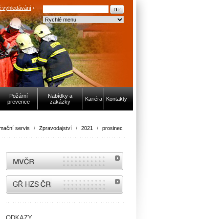
 vyhledávání
Požární
Nabídky a
Kariéra
Kontakty
prevence
zakázky
rmační servis
/
Zpravodajství
/
2021
/
prosinec
MVČR
internetové stránky Hasiči ČR
ODKAZY