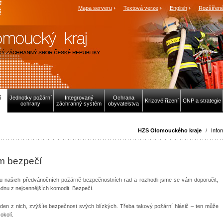
Mapa serveru
Textová verze
English
Rozšířené
í
Jednotky požární
Integrovaný
Ochrana
Krizové řízení
CNP a strategie
ochrany
záchranný systém
obyvatelstva
HZS Olomouckého kraje
/
Info
m bezpečí
iantu našich předvánočních požárně-bezpečnostních rad a rozhodli jsme se vám doporučit,
jednu z nejcennějších komodit. Bezpečí.
eden z nich, zvýšíte bezpečnost svých blízkých. Třeba takový požární hlásič – ten může
okolí.