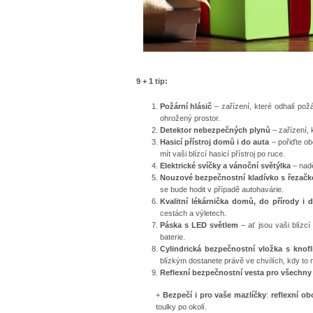
9 + 1 tip:
Požární hlásič
– zařízení, které odhalí pož
ohrožený prostor.
Detektor nebezpečných plynů
– zařízení, 
Hasicí přístroj domů i do auta
– pořiďte ob
mít vaši blízcí hasicí přístroj po ruce.
Elektrické svíčky a vánoční světýlka
– nadě
Nouzové bezpečnostní kladívko s řezač
se bude hodit v případě autohavárie.
Kvalitní lékárnička domů, do přírody i 
cestách a výletech.
Páska s LED světlem
– ať jsou vaši blízcí
baterie.
Cylindrická bezpečnostní vložka s kno
blízkým dostanete právě ve chvílích, kdy to n
Reflexní bezpečnostní vesta pro všechn
+
Bezpečí i pro vaše mazlíčky
:
reflexní ob
toulky po okolí.