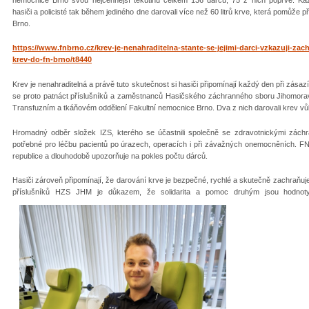
hasiči a policisté tak během jediného dne darovali více než 60 litrů krve, která pomůže 
Brno.
https://www.fnbrno.cz/krev-je-nenahraditelna-stante-se-jejimi-darci-vzkazuji-zachr
krev-do-fn-brno/t8440
Krev je nenahraditelná a právě tuto skutečnost si hasiči připomínají každý den při zásaz
se proto patnáct příslušníků a zaměstnanců Hasičského záchranného sboru Jihomora
Transfuzním a tkáňovém oddělení Fakultní nemocnice Brno. Dva z nich darovali krev v
Hromadný odběr složek IZS, kterého se účastnili společně se zdravotnickými záchraná
potřebné pro léčbu pacientů po úrazech, operacích i při závažných onemocněních. FN
republice a dlouhodobě upozorňuje na pokles počtu dárců.
Hasiči zároveň připomínají, že darování krve je bezpečné, rychlé a skutečně zachraňuje
příslušníků HZS JHM je důkazem, že solidarita a pomoc druhým jsou hodnoty, 