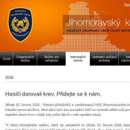
Map
Organizační
Služby pro
Informační
Jednotky požární
In
Úvod
složky
veřejnost
servis
ochrany
záchr
2026
Hasiči darovali krev. Přidejte se k nám.
Středa 10. června 2026 - Patnáct příslušníků a zaměstnanců HZS Jihomoravského kr
Fakultní nemocnici Brno. Mezi dárci byli i dva prvodárci, kteří se rozhodli udělat svůj pr
doplnění zásob krve v době, kdy počet dárců v celé republice klesá.
"V rámci hromadného odběru, který se uskutečnil ve středu 10. června 2026, dar
nemocnice Brno svou nejcennější tekutinu celkem 136 dárců, 75 z nich poprvé. Každý