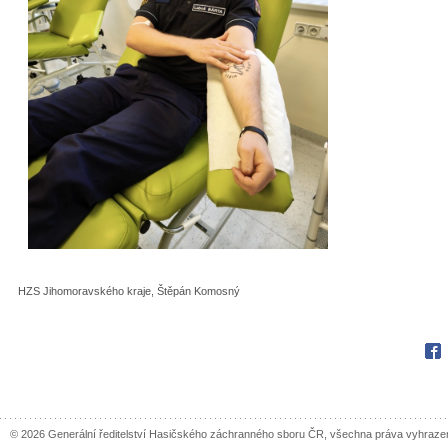
HZS Jihomoravského kraje, Štěpán Komosný
Fac
© 2026 Generální ředitelství Hasičského záchranného sboru ČR, všechna práva vyhraze