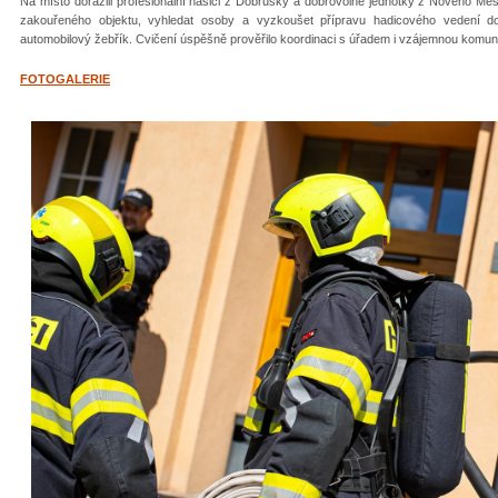
Na místo dorazili profesionální hasiči z Dobrušky a dobrovolné jednotky z Nového Mě
zakouřeného objektu, vyhledat osoby a vyzkoušet přípravu hadicového vedení d
automobilový žebřík. Cvičení úspěšně prověřilo koordinaci s úřadem i vzájemnou komun
FOTOGALERIE