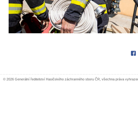
Fac
© 2026 Generální ředitelství Hasičského záchranného sboru ČR, všechna práva vyhraze