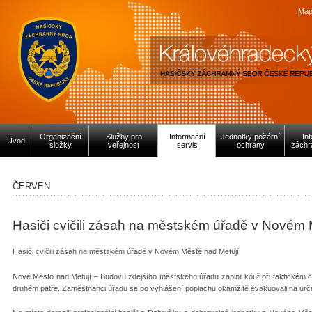
Map
Organizační
Služby pro
Informační
Jednotky požární
In
Úvod
složky
veřejnost
servis
ochrany
záchr
ČERVEN
Hasiči cvičili zásah na městském úřadě v Novém 
Hasiči cvičili zásah na městském úřadě v Novém Městě nad Metují
Nové Město nad Metují – Budovu zdejšího městského úřadu zaplnil kouř při taktickém 
druhém patře. Zaměstnanci úřadu se po vyhlášení poplachu okamžitě evakuovali na ur