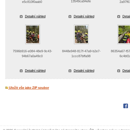
13549ca94efe
e5c810f0aab0
2a97f6
Detailní náhled
Detailní náhled
Detai
7596b916-e084-48e9-9c43-
8448e948-817f-47a9-b2e7-
86354a67-f57
94b67a0a49c0
1ccc87bffa98
6c4bf2
Detailní náhled
Detailní náhled
Detai
Uložit vše jako ZIP soubor
Fac