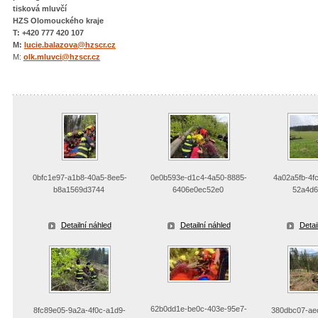
tisková mluvčí
HZS Olomouckého kraje
T: +420 777 420 107
M:
lucie.balazova@hzscr.cz
M:
olk.mluvci@hzscr.cz
0bfc1e97-a1b8-40a5-8ee5-
0e0b593e-d1c4-4a50-8885-
4a02a5fb-4fc
b8a1569d3744
6406e0ec52e0
52a4d6
Detailní náhled
Detailní náhled
Detai
62b0dd1e-be0c-403e-95e7-
8fc89e05-9a2a-4f0c-a1d9-
380dbc07-aec