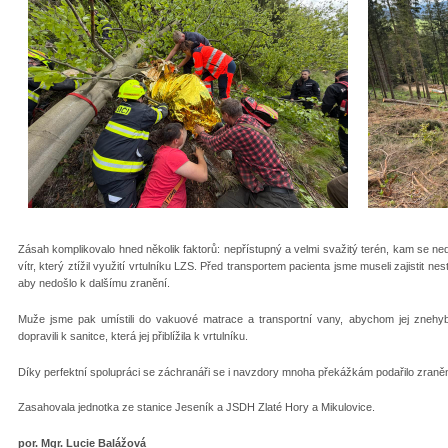
Zásah komplikovalo hned několik faktorů: nepřístupný a velmi svažitý terén, kam se ned
vítr, který ztížil využití vrtulníku LZS. Před transportem pacienta jsme museli zajistit ne
aby nedošlo k dalšímu zranění.
Muže jsme pak umístili do vakuové matrace a transportní vany, abychom jej znehybnil
dopravili k sanitce, která jej přiblížila k vrtulníku.
Díky perfektní spolupráci se záchranáři se i navzdory mnoha překážkám podařilo zraně
Zasahovala jednotka ze stanice Jeseník a JSDH Zlaté Hory a Mikulovice.
por. Mgr. Lucie Balážová