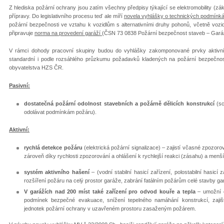
Z hlediska požární ochrany jsou zatím všechny předpisy týkající se elektromobility (zá
přípravy. Do legislativního procesu teď ale míří
novela vyhlášky o technických podmínká
požární bezpečnosti ve vztahu k vozidlům s alternativními druhy pohonů, včetně vozid
připravuje
norma na provedení garáží
(ČSN 73 0838 Požární bezpečnost staveb – Gará
V rámci dohody pracovní skupiny budou do vyhlášky zakomponované prvky aktivní 
standardní i podle rozsáhlého průzkumu požadavků kladených na požární bezpečnost 
obyvatelstva HZS ČR.
Pasivní:
dostatečná požární odolnost stavebních a požárně dělicích konstrukcí
(sc
odolávat podmínkám požáru).
Aktivní:
rychlá detekce požáru
(elektrická požární signalizace) – zajistí včasné zpozor
zároveň díky rychlosti zpozorování a ohlášení k rychlejší reakci (zásahu) a menš
systém aktivního hašení
– (vodní stabilní hasicí zařízení, polostabilní hasicí 
rozšíření požáru na celý prostor garáže, zabrání fatálním požárům celé stavby ga
V garážích nad 200 míst také zařízení pro odvod kouře a tepla
– umožní o
podmínek bezpečné evakuace, snížení tepelného namáhání konstrukcí, zajišt
jednotek požární ochrany v uzavřeném prostoru zasaženým požárem.