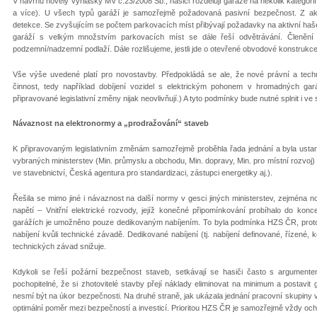
V návrhu novely vyhlášky MV č.23/2008 Sb., hasiči rozdělují garáže na několik kategori
a více). U všech typů garáží je samozřejmě požadovaná pasivní bezpečnost. Z ak
detekce. Se zvyšujícím se počtem parkovacích míst přibývají požadavky na aktivní ha
garáží s velkým množstvím parkovacích míst se dále řeší odvětrávání. Členění 
podzemní/nadzemní podlaží. Dále rozlišujeme, jestli jde o otevřené obvodové konstruk
Vše výše uvedené platí pro novostavby. Předpokládá se ale, že nové právní a tec
činnost, tedy například dobíjení vozidel s elektrickým pohonem v hromadných gar
připravované legislativní změny nijak neovlivňují.) A tyto podmínky bude nutné splnit i ve 
Návaznost na elektronormy a „prodražování“ staveb
K připravovaným legislativním změnám samozřejmě proběhla řada jednání a byla ustano
vybraných ministerstev (Min. průmyslu a obchodu, Min. dopravy, Min. pro místní rozvoj)
ve stavebnictví, Česká agentura pro standardizaci, zástupci energetiky aj.).
Řešila se mimo jiné i návaznost na další normy v gesci jiných ministerstev, zejména 
napětí – Vnitřní elektrické rozvody, jejíž konečné připomínkování probíhalo do kon
garážích je umožněno pouze dedikovaným nabíjením. To byla podmínka HZS ČR, protož
nabíjení kvůli technické závadě. Dedikované nabíjení (tj. nabíjení definované, řízené,
technických závad snižuje.
Kdykoli se řeší požární bezpečnost staveb, setkávají se hasiči často s argumentem
pochopitelné, že si zhotovitelé stavby přejí náklady eliminovat na minimum a postavit g
nesmí být na úkor bezpečnosti. Na druhé straně, jak ukázala jednání pracovní skupiny ve
optimální poměr mezi bezpečností a investicí. Prioritou HZS ČR je samozřejmě vždy ochr