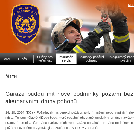
Map
Služby pro
Informační
Jednotky požární
Integrovaný zác
Úvod
O nás
veřejnost
servis
ochrany
systém
ŘÍJEN
Garáže budou mít nové podmínky požární bezpe
alternativními druhy pohonů
14. 10. 2024 (KO) - Požadavek na detekci požáru, aktivní hašení nebo vypínání elekt
místa. To jsou některé klíčové body, které obsahují chystané legislativní změny navrže
pracovní skupina. Čím více parkovacích míst garáže obsahují, tím více podmínek po
požární bezpečnosti vycházejí ze zkušeností v ČR i v zahraničí.