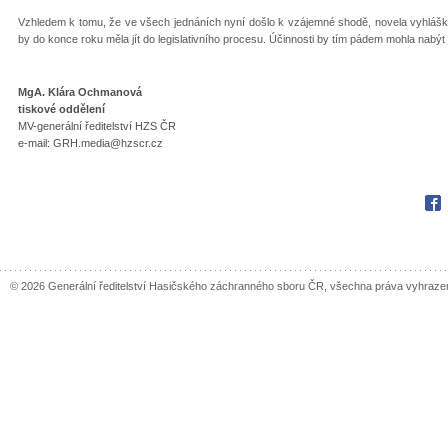
Vzhledem k tomu, že ve všech jednáních nyní došlo k vzájemné shodě, novela vyhláš
by do konce roku měla jít do legislativního procesu. Účinnosti by tím pádem mohla nabýt 
MgA. Klára Ochmanová
tiskové oddělení
MV-generální ředitelství HZS ČR
e-mail: GRH.media@hzscr.cz
Fac
© 2026 Generální ředitelství Hasičského záchranného sboru ČR, všechna práva vyhraze