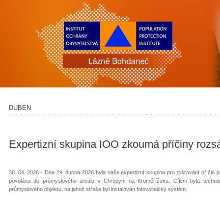
DUBEN
Expertizní skupina IOO zkoumá příčiny rozs
30. 04. 2026 - Dne 29. dubna 2026 byla naše expertizní skupina pro zjišťování příči
povolána do průmyslového areálu v Chropyni na Kroměřížsku. Cílem byla techn
průmyslového objektu, na jehož střeše byl instalován fotovoltaický systém.