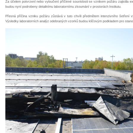
Za účelem potvrzení nebo vyloučení příčinné souvislosti se vznikem požáru zajistila ex
budou nyní podrobeny detailnímu laboratornímu zkoumání v prostorách Institutu.
Přesná příčina vzniku požáru zůstává v tuto chvíli předmětem intenzivního šetření 
Výsledky laboratorních analýz odebraných vzorků budou klíčovým podkladem pro stanoven