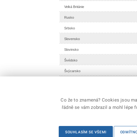
Velká Británie
Rusko
Srbsko
Slovensko
Slovinsko
Švédsko
Švýcarsko
Vatikán
Co že to znamená? Cookies jsou malé
řádně se vám zobrazil a mohl lépe 
© 2026 Generální ředitelství Hasičského záchranné
SOUHLASÍM SE VŠEMI
ODMÍTN