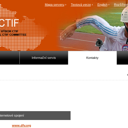
Mapa serveru
Textová verze
English
Rozšířené
Informační servis
Kontakty
ternetové spojení
www.dfv.org