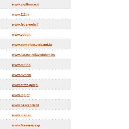
www.vigilfuoco.it
www.112.lv
www.feuerwehr.li
www.vpgt.lt
www.pompjeesverband.lu
www.katasztrofavedelem.hu
www.ctif.no
www.nvbr.nl
www.straz.gov.pl
www.lbp.pt
www.hzscr.cz/ctif
www.igsu.ro
www.fireservice.gr