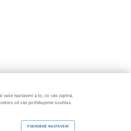
 vaše nastavení a to, co vás zajímá,
cookies od vás potřebujeme souhlas.
|
Kontakty
|
Prohlášení o přístupnosti
|
RSS
PODROBNÉ NASTAVENÍ