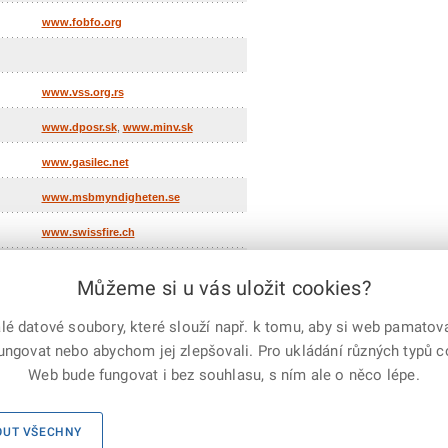
www.fobfo.org
www.vss.org.rs
www.dposr.sk
,
www.minv.sk
www.gasilec.net
www.msbmyndigheten.se
www.swissfire.ch
www.vatican.va
Můžeme si u vás uložit cookies?
 datové soubory, které slouží např. k tomu, aby si web pamatoval
e-mailem
vytisknout
Facebook
X
fungovat nebo abychom jej zlepšovali. Pro ukládání různých typů 
Corp.
Web bude fungovat i bez souhlasu, s ním ale o něco lépe.
ho sboru ČR, všechna práva vyhrazena
Mapa serveru
OUT VŠECHNY