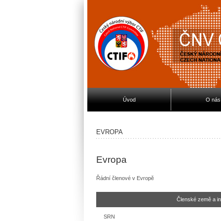
Úvod
O nás
EVROPA
Evropa
Řádní členové v Evropě
Členské země a in
SRN