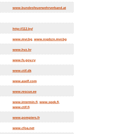
www.bundesfeuerwehrverband.at
http://112.by/
www.mvr.bg
,
www.nspbzn.mvr.bg
www.hvz.hr
www.fs.gov.cy
www.ctif.dk
www.aself.com
www.rescue.ee
www.intermin.fi
,
www.spek.fi
,
www.ctif.fi
www.pompiers.fr
www.cfoa.net