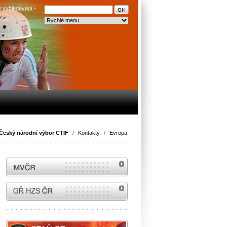
 vyhledávání
Český národní výbor CTIF
/
Kontakty
/
Evropa
MVČR
internetové stránky Hasiči ČR