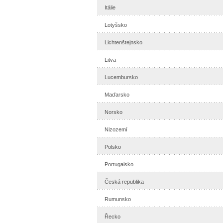
Itálie
Lotyšsko
Lichtenštejnsko
Litva
Lucembursko
Maďarsko
Norsko
Nizozemí
Polsko
Portugalsko
Česká republika
Rumunsko
Řecko