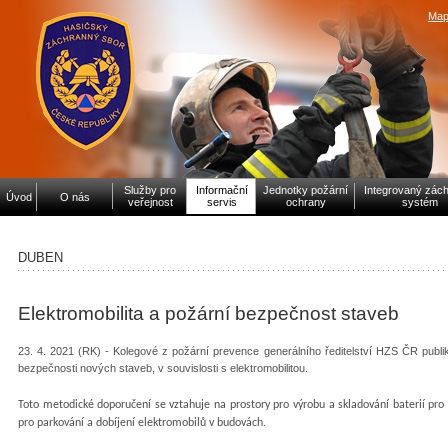
Map
Služby pro
Informační
Jednotky požární
Integrovaný zác
Úvod
O nás
veřejnost
servis
ochrany
systém
DUBEN
Elektromobilita a požární bezpečnost staveb
23. 4. 2021 (RK) - Kolegové z požární prevence generálního ředitelství HZS ČR publi
bezpečnosti nových staveb, v souvislosti s elektromobilitou.
Toto metodické doporučení se vztahuje na prostory pro výrobu a skladování baterií pro
pro parkování a dobíjení elektromobilů v budovách.