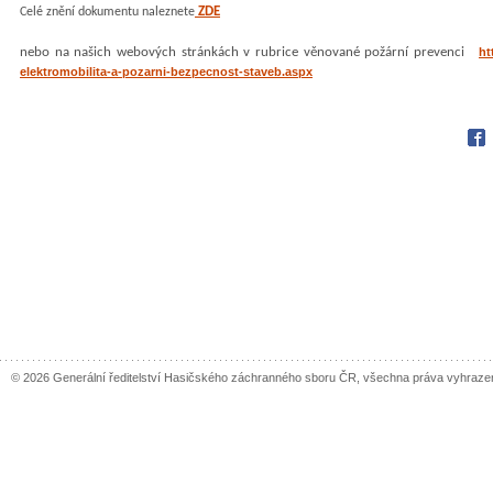
ZDE
Celé znění dokumentu naleznete
nebo na našich webových stránkách v rubrice věnované požární prevenci
ht
elektromobilita-a-pozarni-bezpecnost-staveb.aspx
Fac
© 2026 Generální ředitelství Hasičského záchranného sboru ČR, všechna práva vyhraze