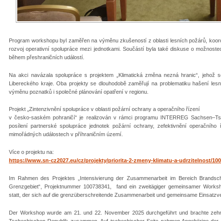
Program workshopu byl zaměřen na výměnu zkušeností z oblasti lesních požárů, koord
rozvoj operativní spolupráce mezi jednotkami. Součástí byla také diskuse o možnostec
během přeshraničních událostí.
Na akci navázala spolupráce s projektem „Klimatická změna nezná hranic“, jehož s
Libereckého kraje. Oba projekty se dlouhodobě zaměřují na problematiku hašení lesní
výměnu poznatků i společné plánování opatření v regionu.
Projekt „Zintenzivnění spolupráce v oblasti požární ochrany a operačního řízení
v česko-saském pohraničí“ je realizován v rámci programu INTERREG Sachsen–Ts
posílení partnerské spolupráce jednotek požární ochrany, zefektivnění operačního ř
mimořádných událostech v příhraničním území.
Více o projektu na:
https://www.sn-cz2027.eu/cz/projekty/priorita-2-zmeny-klimatu-a-udrzitelnost/1
Im Rahmen des Projektes „Intensivierung der Zusammenarbeit im Bereich Brandsch
Grenzgebiet“, Projektnummer 100738341, fand ein zweitägiger gemeinsamer Worksh
statt, der sich auf die grenzüberschreitende Zusammenarbeit und gemeinsame Einsatzve
Der Workshop wurde am 21. und 22. November 2025 durchgeführt und brachte zehn 
Tschechischen Republik zusammen. Auf tschechischer Seite nahmen Angehörige der