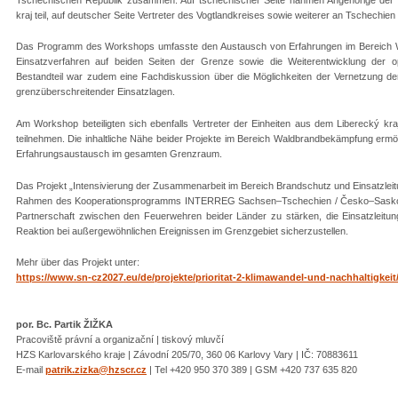
kraj teil, auf deutscher Seite Vertreter des Vogtlandkreises sowie weiterer an Tschechi
Das Programm des Workshops umfasste den Austausch von Erfahrungen im Bereich 
Einsatzverfahren auf beiden Seiten der Grenze sowie die Weiterentwicklung der 
Bestandteil war zudem eine Fachdiskussion über die Möglichkeiten der Vernetzung de
grenzüberschreitender Einsatzlagen.
Am Workshop beteiligten sich ebenfalls Vertreter der Einheiten aus dem Liberecký kr
teilnehmen. Die inhaltliche Nähe beider Projekte im Bereich Waldbrandbekämpfung ermö
Erfahrungsaustausch im gesamten Grenzraum.
Das Projekt „Intensivierung der Zusammenarbeit im Bereich Brandschutz und Einsatzlei
Rahmen des Kooperationsprogramms INTERREG Sachsen–Tschechien / Česko–Sasko 202
Partnerschaft zwischen den Feuerwehren beider Länder zu stärken, die Einsatzleitung
Reaktion bei außergewöhnlichen Ereignissen im Grenzgebiet sicherzustellen.
Mehr über das Projekt unter:
https://www.sn-cz2027.eu/de/projekte/prioritat-2-klimawandel-und-nachhaltigk
por. Bc. Partik ŽIŽKA
Pracoviště právní a organizační | tiskový mluvčí
HZS Karlovarského kraje | Závodní 205/70, 360 06 Karlovy Vary | IČ: 70883611
E-mail
patrik.zizka@hzscr.cz
| Tel +420 950 370 389 | GSM +420 737 635 820