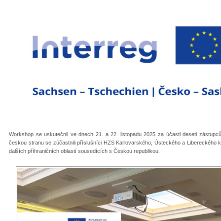
Workshop se uskutečnil ve dnech 21. a 22. listopadu 2025 za účasti deseti zástupc
českou stranu se zúčastnili příslušníci HZS Karlovarského, Ústeckého a Libereckého 
dalších příhraničních oblastí sousedících s Českou republikou.