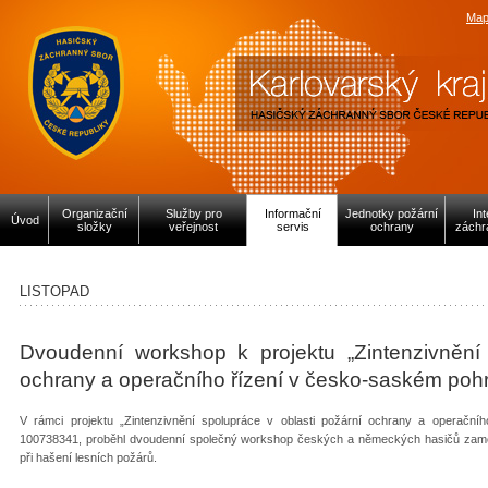
Map
Organizační
Služby pro
Informační
Jednotky požární
In
Úvod
složky
veřejnost
servis
ochrany
záchr
LISTOPAD
Dvoudenní workshop k projektu „Zintenzivnění 
ochrany a operačního řízení v česko-saském pohr
V rámci projektu „Zintenzivnění spolupráce v oblasti požární ochrany a operačníh
100738341, proběhl dvoudenní společný workshop českých a německých hasičů zaměř
při hašení lesních požárů.