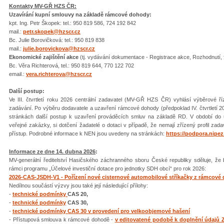
Kontakty MV-GŘ HZS ČR:
Uzavírání kupní smlouvy na základě rámcové dohody:
kpt. Ing. Petr Škopek: tel.: 950 819 586, 724 192 842
mail.:
petr.skopek@hzscr.cz
Bc. Julie Borovičková: tel.: 950 819 838
mail.:
julie.borovickova@hzscr.cz
Ekonomické zajištění akce
(tj. vydávání dokumentace - Registrace akce, Rozhodnutí,
Bc. Věra Richterová, tel.: 950 819 644, 770 122 702
email.:
vera.richterova@hzscr.cz
Další postup:
Ve III. čtvrtletí roku 2026 centrální zadavatel (MV-GŘ HZS ČR) vyhlásí výběrové 
zadávání. Po výběru dodavatele a uzavření rámcové dohody (předpoklad IV. čtvrtletí 2
stránkách další postup k uzavření prováděcích smluv na základě RD. V období d
veřejné zakázky, si dotčení žadatelé o dotaci v případě, že nemají zřízený profil zad
přístup. Podrobné informace k NEN jsou uvedeny na stránkách:
https://podpora.nipez
Informace ze dne 14. dubna 2026
:
MV-generální ředitelství Hasičského záchranného sboru České republiky sděluje, že 
rámci programu „Účelové investiční dotace pro jednotky SDH obcí“ pro rok 2026:
2026-CAS-JSDH-V1 - Pořízení nové cisternové automobilové stříkačky z rámcové
Nedílnou součástí výzvy jsou také její následující přílohy:
-
technické podmínky
CAS 20,
-
technické podmínky
CAS 30,
-
technické podmínky CAS 30 v provedení pro velkoobjemové hašení
- Přístupová smlouva k rámcové dohodě -
v editovatené podobě k doplnění údajů 