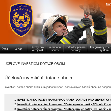
Map
Služby pro
Informační
Jednotky požární
Integrovaný zác
Úvod
O nás
veřejnost
servis
ochrany
systém
ÚČELOVÉ INVESTIČNÍ DOTACE OBCÍM
Účelová investiční dotace obcím
Investiční dotace obcím zřizujícím jednotku sboru dobrovolných hasičů obce, na podpor
INVESTIČNÍ DOTACE V RÁMCI PROGRAMU "DOTACE PRO JEDNOTKY S
Investiční dotace v rámci programu "Dotace pro jednotky SDH obcí" v r
Investiční dotace v rámci programu "Dotace pro jednotky SDH obcí" v r