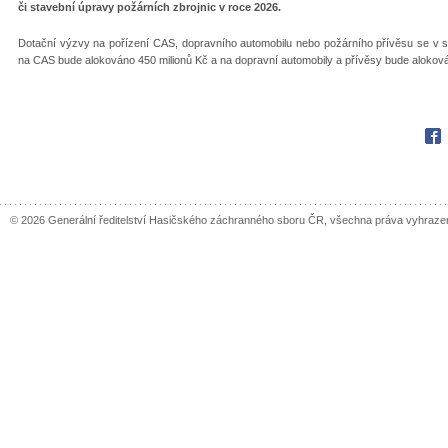
či stavební úpravy požárních zbrojnic v roce 2026.
Dotační výzvy na pořízení CAS, dopravního automobilu nebo požárního přívěsu se v s
na CAS bude alokováno 450 milionů Kč a na dopravní automobily a přívěsy bude aloková
Fac
© 2026 Generální ředitelství Hasičského záchranného sboru ČR, všechna práva vyhraze