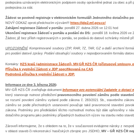
podepsána uznávaným elektronickým podpisem osoby oprávněné jednat za obec a při 
podepsána za stát.
Žádost se povinně registruje v elektronickém formuláři Jednotného dotačního p
NOVÝ ODKAZ oproti předchozím výzvám!!!
https://jdp2.mf.gov.cz/
Zahájení registrace žádostí v portálu
: pondělí 27. dubna 2026 ve 12:01 hod
Ukončení registrace žádostí v portálu a podání do DS:
pondělí 18. května 2026 ve 
Žádost, již bez příloh registrovaných v portálu, se podává do datové schránky místně p
UPOZORNĚNÍ
: Komprimované soubory (ZIP, RAR, 7Z, TAR, GZ a další archivní for
pro podání datové zprávy. Podání obsahující soubory v nepodporovaném formátu datov
Kontakty:
HZS krajů (administrace žádostí), MV-GŘ HZS ČR (přístupové smlouvy, e
Příručka k vyplnění žádosti v JDP specifikovaná na CAS
Podrobná příručka k vyplnění žádosti v JDP.
Informace ze dne 3. března 2026
:
MV–GŘ HZS ČR zveřejňuje dokument
Informace pro potenciální žadatele o dotaci 
který stanovuje nutnost předložení
pravomocného povolení záměru podle stavebníh
se rozumí povolení záměru vydané podle zákona č. 283/2021 Sb., stavebního zákona
záměru se podle přechodných ustanovení považuje také pravomocné stavební povolen
zákona. Podmínky pro předkládání těchto rozhodnutí mohou být dále upřesněny v ná
dotačního programu jako podmínky případných budoucích výzev na stavbu nebo stavebn
Zároveň informujeme, že s ohledem na to, že v současnosti evidujeme nároky z nespot
v oblasti staveb či rekonstrukcí hasičských zbrojnic pro JSDHO,
MV – GŘ HZS ČR nep