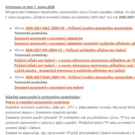
Informace ze dne 7. srpna 2026
MV-generální ředitelství Hasičského záchranného sboru České republiky sděluje, že by
v rámci programu „Účelové investiční dotace pro jednotky SDH obcí“ pro rok
2026-2027
Výzva:
2026-2027-DAZ-JSDH-V2 – Pořízení nového dopravního automobilu
Technické podmínky
:
Dopravní automobil v provedení základním
Dopravní automobil v provedení základním doplněný požárním přívěsem n
Výzva:
2026-2027-PH-JSDH-V3 – Pořízení požárního přívěsu pro hašení
Technické podmínky
:
Požární přívěs pro hašení – s novou přenosnou motorovou stříkačkou do 7
Požární přívěs pro hašení – s novou přenosnou motorovou stříkačkou nad 
Ložná plocha - dodatečná informace k požárním přívěsům pro hašení
Výzva:
2026-2027-DAH-JSDH-V4 – Pořízení nového dopravního automobilu v
Technické podmínky
:
Dopravní automobil v provedení pro hašení
Důležité upozornění k technickým podmínkám
:
Pokyn k vyplnění technických podmínek
Doplněné technické podmínky (dále jen „TP“) v editovatelném formátu Microsoft Word 
poskytnutí dotace v Jednotném dotačním portálu.
Žadatel je povinen použít výhradně TP zveřejněné zde pro příslušnou výzvu. TP lze 
výslovně stanoveným v pokynu k jejich vyplnění. Předložení jiných TP nebo proveden
uvedení údajů v žádosti.
Žadateli se doporučuje, aby zpracované TP ještě před podáním žádosti konzultoval s k