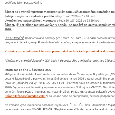
pověřeny jejich posuzováním.
Žádost se povinně registruje v elektronickém formuláři Jednotného dotačního p
Zahájení registrace žádostí v portálu
: úterý 8. září 2026 ve 12:01 hod
Ukončení registrace žádostí v portálu:
středa 30. září 2026 ve 23:59 hod
Žádost, již bez příloh registrovaných v portálu, se podává do datové schránky mí
2026.
UPOZORNĚNÍ
: Komprimované soubory (ZIP, RAR, 7Z, TAR, GZ a další archivní for
pro podání datové zprávy. Podání obsahující soubory v nepodporovaném formátu datov
Kontakty pro administraci žádostí, posuzování technických podmínek a ekonomick
Příručka pro vyplnění žádostí v JDP bude k dispozici před zahájením registrace žádostí.
Informace ze dne 9. července 2026
MV-generální ředitelství Hasičského záchranného sboru České republiky (dále jen „
podané žádosti obcí o poskytnutí investiční dotace na rok 2026 v rámci dotačního prog
(dále jen „dotace“) výzvy: 2026-CAS-JSDH-V1 - Pořízení nové cisternové automobilov
2026). Vyhodnocení žádostí bylo provedeno v souladu s čl. 8. výzvy V1-2026. Na zák
generální ředitel HZS ČR genpor. Ing. Vladimír Vlček, Ph.D., MBA schválil pořadník výzv
Pořadník žádostí uveden ZDE.
V současné době se předpokládá, že bude podpořeno 
Na základě výše uvedeného pořadníku vydá MV-GŘ HZS ČR, řídící dokument "Registra
podepsaná ze strany MV-GŘ HZS ČR. "Registrace akce" bude zaslána žadateli do da