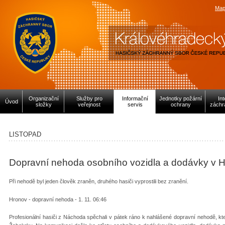
Map
Organizační
Služby pro
Informační
Jednotky požární
In
Úvod
složky
veřejnost
servis
ochrany
záchr
LISTOPAD
Dopravní nehoda osobního vozidla a dodávky v 
Při nehodě byl jeden člověk zraněn, druhého hasiči vyprostili bez zranění.
Hronov - dopravní nehoda - 1. 11. 06:46
Profesionální hasiči z Náchoda spěchali v pátek ráno k nahlášené dopravní nehodě, kter