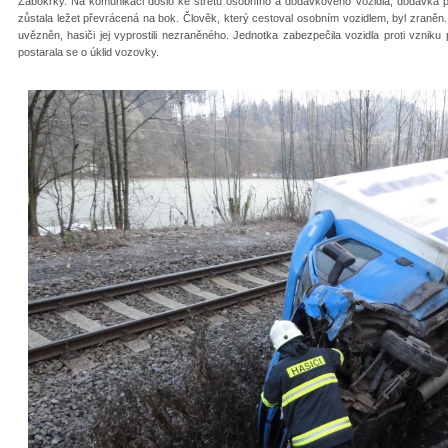
Žabokrky. Na komunikaci došlo ke střetu osobního a dodávkového vozidla, dodávka pa
zůstala ležet převrácená na bok. Člověk, který cestoval osobním vozidlem, byl zraně
uvězněn, hasiči jej vyprostili nezraněného. Jednotka zabezpečila vozidla proti vznik
postarala se o úklid vozovky.