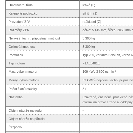
Hmotnostní třída
lehká (L)
Kategorie podvozku
silniční (1)
Provedení ZPA
rzákladní (Z)
Rozměry ZPA
délka: 5 415 mm, šířka: 2050 mm,
Nejvyšší techn. přípustná hmotnost
3 300 kg
Celková hmotnost
3 300 kg
Podvozek
Typ 250, varianta BNMRB, verze 6
Typ motoru
F1AE3481E
-1
Max. výkon motoru
109 kW / 3 600 ot.min
-1
Měrný výkon motoru
33 kW.t
nejvyšší techn. přípustn
Počet členů osádky
8+1
Nástavba
uzavřená, částečně prosklená ná
dveřmi na pravé straně a výklopn
Objem nádrže na vodu
-
Objem nádrže na pěnidlo
-
Čerpadlo
-