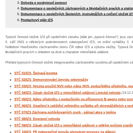
Dohoda o poskytnutí pomoci
Dokumentace o společných záchranných a likvidačních pracích a statis
Dokumentace o společných školeních, instruktážích a cvičení složek IZ
Poplachový plán IZS
Typové činnosti složek IZS při společném zásahu (dále jen „typová činnost“) jsou zp
5. září 2001 o některých podrobnostech zabezpečení IZS, ve znění vyhlášky č. 
ředitelství Hasičského záchranného sboru ČR odbor IZS a výkonu služby. Typová či
likvidačních pracích s ohledem na druh a charakter mimořádné události.
Přehled typových činností složek integrovaného záchranného systému při společném z
STČ 01/IZS_Špinavá bomba
STČ 02/IZS Demonstrování úmyslu sebevraždy
STČ 03/IZS Hrozba použití NVS nebo nález NVS, podezřelého předmětu, m
STČ 04/IZS Zásah složek IZS u mimořádné události Letecká nehoda
(19.12.
STČ 05/IZS Nález předmětu s podezřením na přítomnost B-agens nebo tox
STČ 06/IZS Opatření k zajištění veřejného pořádku při shromážděních a te
STČ 07/IZS Záchrana pohřešovaných osob - pátrací akce v terénu
STČ 08/IZS
Dopravní nehoda
STČ 09/IZS Zásah složek IZS u mimořádné události s velkým počtem zran
STČ 10/IZS Při nebezpečné poruše plynulosti provozu na dálnici