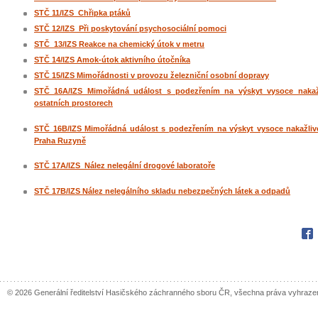
STČ 11/IZS Chřipka ptáků
STČ 12/IZS Při poskytování psychosociální pomoci
STČ 13/IZS Reakce na chemický útok v metru
STČ 14/IZS Amok-útok aktivního útočníka
STČ 15/IZS Mimořádnosti v provozu železniční osobní dopravy
STČ 16A/IZS Mimořádná událost s podezřením na výskyt vysoce nakaž
ostatních prostorech
STČ 16B/IZS Mimořádná událost s podezřením na výskyt vysoce nakažlivé 
Praha Ruzyně
STČ 17A/IZS Nález nelegální drogové laboratoře
STČ 17B/IZS Nález nelegálního skladu nebezpečných látek a odpadů
Fac
© 2026 Generální ředitelství Hasičského záchranného sboru ČR, všechna práva vyhraze