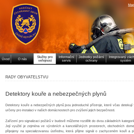
Map
Služby pro
Informační
Jednotky požární
Integrovaný zác
Úvod
O nás
veřejnost
servis
ochrany
systém
RADY OBYVATELSTVU
Detektory kouře a nebezpečných plynů
Detektory kouře a nebezpečných plynů jsou jednoduché přístroje, které včas detekují vz
určeny pro instalaci v našich domácnostech pro zvýšení jejich bezpečnosti.
Zařízení pro signalizaci požárů v budově můžeme rozdělit do dvou základních kategorií.
Její využití je zejména ve výrobních a kancelářských prostorech, obchodních dome
připojeny na specializovanou ústřednu, která přijme signál o zachyceném kouři a 