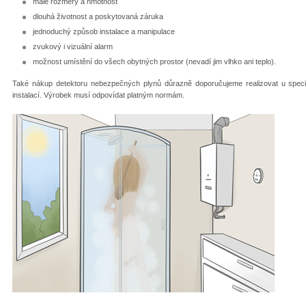
malé rozměry a hmotnost
dlouhá životnost a poskytovaná záruka
jednoduchý způsob instalace a manipulace
zvukový i vizuální alarm
možnost umístění do všech obytných prostor (nevadí jim vlhko ani teplo).
Také nákup detektoru nebezpečných plynů důrazně doporučujeme realizovat u specia
instalací. Výrobek musí odpovídat platným normám.