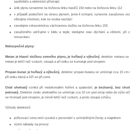
spotřebiče a elektrické přístroje)
únik plynu oznamme na tísňovou linku hasičů 150 nebo na tísňovou linku 112
v případě podezření na otravu plynem, jsme-li schopni, vynesme zasaženou oso
větrejme místnost, kde se osoba nachází
zavolejme zdravotnickou záchrannou službu na tísňovou linku 155
zasaženého udržujme v klidu a teple, sledujme stav dýchání a vědomí, při 
resuscitaci.
Nebezpečné plyny:
Metan je hlavní složkou zemního plynu, je hořlavý a výbušný
, detektor metanu se
metan je lehčí než vzduch, stoupá a při úniku se kumuluje pod stropem.
Propan-butan je hořlavý a výbušný,
detektor propan-butanu se umísťuje cca 15 cm n
při úniku klesá a šíří se při zemi.
Oxid uhelnatý
vzniká při nedokonalém hoření a spalování,
je bezbarvý, bez chuti
jedovatý.
Detektor oxidu uhelnatého se umísťuje cca 10 cm pod strop nebo do výše očí 
se hromadí pod stropem, je mírně lehčí než vzduch, a proto stoupá vzhůru.
Výhody detektorů:
pořizovací cena není vysoká v porovnání s uchráněnými životy a majetkem
nízké náklady na provoz