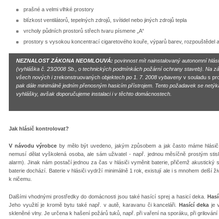
prašné a velmi vlhké prostory
blízkost ventilátorů, tepelných zdrojů, svítidel nebo jiných zdrojů tepla
vrcholy půdních prostorů střech tvaru písmene „A“
prostory s vysokou koncentrací cigaretového kouře, výparů barev, rozpouštědel 
NEZNALOST ZÁKONA NEOMLOUVÁ:
p
ovinnost mít nainstalovaný autonomní hlási
(vyhláška č. 23/2008 Sb., o technických podmínkách požární ochrany staveb). Na zák
všech nových i
zrekonstruovaných
objektech po 1. 7. 2008 vybaveny
v souladu s pr
pak dále minimálně jedním přenosným hasicím přístrojem. Tento požadavek se netýká
vyhlášky, avšak doporučujeme instalaci i v těchto domácnostech.
Jak hlásič kontrolovat?
V návodu výrobce
by mělo být uvedeno, jakým způsobem a jak často máme hlásič kon
nemusí dělat vyškolená osoba, ale sám uživatel - např. jednou měsíčně prostým stisk
alarm). Jinak nám postačí jednou za čas v hlásiči vyměnit baterie, přičemž akustický sig
baterie dochází. Baterie v hlásiči vydrží minimálně 1 rok, existují ale i s mnohem delší ž
k ničemu.
Dalšími vhodnými prostředky do domácnosti jsou také hasící sprej a hasicí deka.
Hasí
Jeho využití je kromě bytu také např. v autě, karavanu či kanceláři.
Hasící deka
je 
skleněné vlny. Je určena k hašení požárů tuků, např. při vaření na sporáku, při grilování