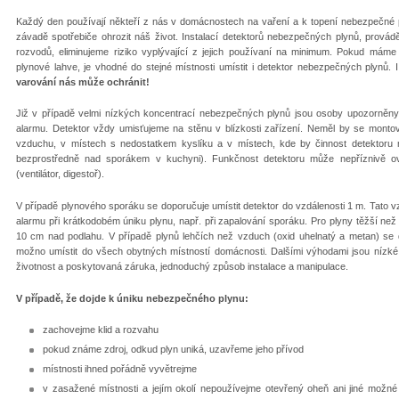
Každý den používají někteří z nás v domácnostech na vaření a k topení nebezpečné p
závadě spotřebiče ohrozit náš život. Instalací detektorů nebezpečných plynů, provádě
rozvodů, eliminujeme riziko vyplývající z jejich používaní na minimum. Pokud máme 
plynové lahve, je vhodné do stejné místnosti umístit i detektor nebezpečných plynů. I
varování nás může ochránit!
Již v případě velmi nízkých koncentrací nebezpečných plynů jsou osoby upozorněny
alarmu. Detektor vždy umisťujeme na stěnu v blízkosti zařízení. Neměl by se montova
vzduchu, v místech s nedostatkem kyslíku a v místech, kde by činnost detektoru 
bezprostředně nad sporákem v kuchyni). Funkčnost detektoru může nepříznivě ovl
(ventilátor, digestoř).
V případě plynového sporáku se doporučuje umístit detektor do vzdálenosti 1 m. Tato
alarmu při krátkodobém úniku plynu, např. při zapalování sporáku. Pro plyny těžší než
10 cm nad podlahu. V případě plynů lehčích než vzduch (oxid uhelnatý a metan) se d
možno umístit do všech obytných místností domácnosti. Dalšími výhodami jsou nízké
životnost a poskytovaná záruka, jednoduchý způsob instalace a manipulace.
V případě, že dojde k úniku nebezpečného plynu:
zachovejme klid a rozvahu
pokud známe zdroj, odkud plyn uniká, uzavřeme jeho přívod
místnosti ihned pořádně vyvětrejme
v zasažené místnosti a jejím okolí nepoužívejme otevřený oheň ani jiné možné i