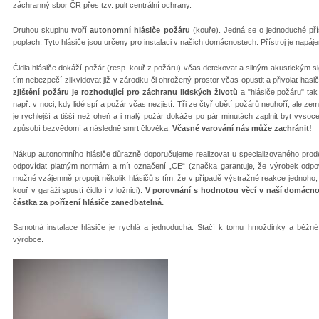
záchranný sbor ČR přes tzv. pult centrální ochrany.
Druhou skupinu tvoří
autonomní hlásiče požáru
(kouře). Jedná se o jednoduché příst
poplach. Tyto hlásiče jsou určeny pro instalaci v našich domácnostech. Přístroj je napájen 
Čidla hlásiče dokáží požár (resp. kouř z požáru) včas detekovat a silným akustickým s
tím nebezpečí zlikvidovat již v zárodku či ohrožený prostor včas opustit a přivolat ha
zjištění požáru je rozhodující pro záchranu lidských životů
a "hlásiče požáru" ta
např. v noci, kdy lidé spí a požár včas nezjistí. Tři ze čtyř obětí požárů neuhoří, ale z
je rychlejší a tišší než oheň a i malý požár dokáže po pár minutách zaplnit byt vysoce
způsobí bezvědomí a následně smrt člověka.
Včasné varování nás může zachránit!
Nákup autonomního hlásiče důrazně doporučujeme realizovat u specializovaného prodej
odpovídat platným normám a mít označení „CE“ (značka garantuje, že výrobek od
možné vzájemně propojit několik hlásičů s tím, že v případě výstražné reakce jednoho, js
kouř v garáži spustí čidlo i v ložnici).
V porovnání s hodnotou věcí v naší domácnost
částka za pořízení hlásiče zanedbatelná.
Samotná instalace hlásiče je rychlá a jednoduchá. Stačí k tomu hmoždinky a běžné 
výrobce.