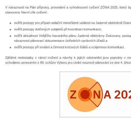
V návaznosti na Plán přípravy, provedení a vyhodnocení cvičení ZÓNA 2025, který byl
stanoveny hlavní cíle cvičení:
ověřit postupy pro případ radiační mimořádné události na Jaderné elektrárně Duk
ověřit postupy dotčených subjektů při koordinaci komunikace,
ověřit aktuálnost Vnějšího havarijního plánu Jaderné elektrárny Dukovany, pos
návaznosti plánovací dokumentace ústředních správních úřadů a
ověřit postupy při svolání a činnosti krizových štábů a vzájemnou komunikaci.
Zjištěné nedostatky v rámci cvičení a návrhy k jejiích odstranění jsou popsány v m
schváleno usnesením z 89. schůze Výboru pro civilní nouzové plánování ze dne 4. břez