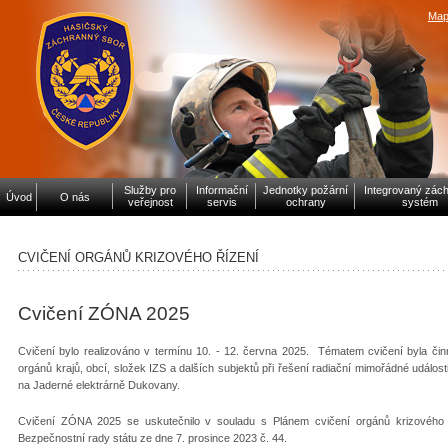
Map
Služby pro
Informační
Jednotky požární
Integrovaný zác
Úvod
O nás
veřejnost
servis
ochrany
systém
CVIČENÍ ORGÁNŮ KRIZOVÉHO ŘÍZENÍ
Cvičení ZÓNA 2025
Cvičení bylo realizováno v termínu 10. - 12. června 2025. Tématem cvičení byla činn
orgánů krajů, obcí, složek IZS a dalších subjektů při řešení radiační mimořádné události
na Jaderné elektrárně Dukovany.
Cvičení ZÓNA 2025 se uskutečnilo v souladu s Plánem cvičení orgánů krizového 
Bezpečnostní rady státu ze dne 7. prosince 2023 č. 44.