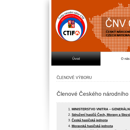
Úvod
O nás
ČLENOVÉ VÝBORU
Členové Českého národního 
MINISTERSTVO VNITRA – GENERÁL
Sdružení hasičů Čech, Moravy a Slezs
Česká hasičská jednota
Moravská hasičská jednota