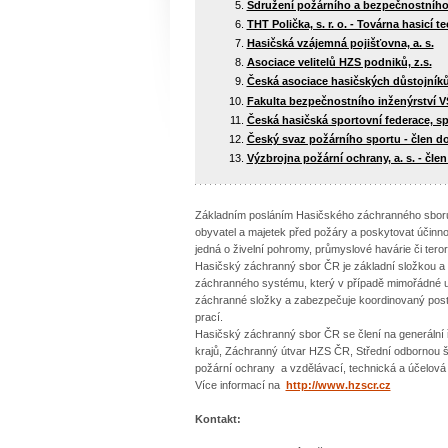
Sdružení požárního a bezpečnostního 
THT Polička, s. r. o. - Továrna hasicí t
Hasičská vzájemná pojišťovna, a. s.
Asociace velitelů HZS podniků, z.s.
Česká asociace hasičských důstojníků,
Fakulta bezpečnostního inženýrství V
Česká hasičská sportovní federace, spo
Český svaz požárního sportu - člen do
Výzbrojna požární ochrany, a. s. - člen
Základním posláním Hasičského záchranného sboru Č
obyvatel a majetek před požáry a poskytovat účinno
jedná o živelní pohromy, průmyslové havárie či teror
Hasičský záchranný sbor ČR je základní složkou a
záchranného systému, který v případě mimořádné ud
záchranné složky a zabezpečuje koordinovaný postu
prací.
Hasičský záchranný sbor ČR se člení na generální 
krajů, Záchranný útvar HZS ČR, Střední odbornou š
požární ochrany a vzdělávací, technická a účelová 
Více informací na
http://www.hzscr.cz
Kontakt: