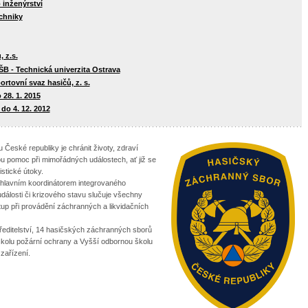
inženýrství
echniky
 z.s.
ŠB - Technická univerzita Ostrava
rtovní svaz hasičů, z. s.
 28. 1. 2015
 do 4. 12. 2012
eské republiky je chránit životy, zdraví
u pomoc při mimořádných událostech, ať již se
istické útoky.
 hlavním koordinátorem integrovaného
álosti či krizového stavu slučuje všechny
p při provádění záchranných a likvidačních
ředitelství, 14 hasičských záchranných sborů
kolu požární ochrany a Vyšší odbornou školu
zařízení.