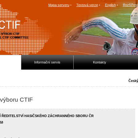
Mapa serveru
Textová verze
English
Rozšířené
Informační servis
Kontakty
Český
výboru CTIF
NÍ ŘEDITELSTVÍ HASIČSKÉHO ZÁCHRANNÉHO SBORU ČR
ka