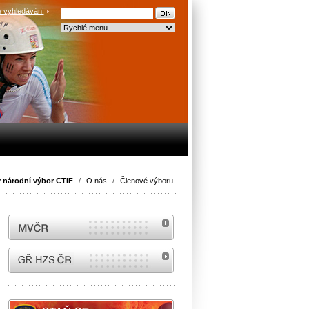
 vyhledávání
 národní výbor CTIF
/
O nás
/
Členové výboru
MVČR
internetové stránky Hasiči ČR