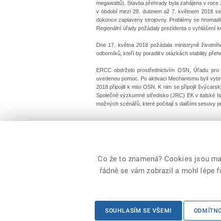
megawattů). Stavba přehrady byla zahájena v roce 2
v období mezi 28. dubnem až 7. květnem 2018 se z
dokonce zaplaveny strojovny. Problémy se hromadil
Regionální úřady požádaly prezidenta o vyhlášení kr
Dne 17. května 2018 požádala ministryně životní
odborníků, kteří by poradili v otázkách stability př
ERCC obdrželo prostřednictvím OSN, Úřadu pro k
uvedenou pomoc. Po aktivaci Mechanismu byli vybráni 
2018 připojili k misi OSN. K nim se připojil švýca
Společné výzkumné středisko (JRC) EK v italské Is
možných scénářů, které počítají s dalšími sesuvy pů
kpt. Ing. Irena ŠENKÝŘ JANSOVÁ
, MV­-generální 
Co že to znamená? Cookies jsou malé
řádně se vám zobrazil a mohl lépe 
© 2026 Generální ředitelství Hasičského záchranné
SOUHLASÍM SE VŠEMI
ODMÍTN