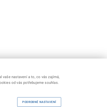
 vaše nastavení a to, co vás zajímá,
cookies od vás potřebujeme souhlas.
|
Kontakty
|
Prohlášení o přístupnosti
|
RSS
PODROBNÉ NASTAVENÍ