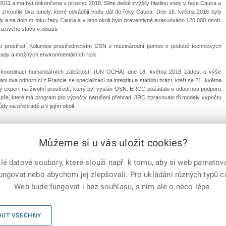
011 a má být dokončena v prosinci 2018. Silné deště zvýšily hladinu vody v řece Cauca a
hroutily dva tunely, které odvádějí vodu dál do řeky Cauca. Dne 16. května 2018 byly
y a na dolním toku řeky Cauca a v jeho okolí bylo preventivně evakuo­váno 120 000 osob.
izového stavu v oblasti.
ho prostředí Kolumbie prostřednictvím OSN o mezinárodní pomoc v podobě technických
ehrady a možných environmentálních rizik.
oordinaci humanitárních záležitostí (UN­ OCHA) dne 18. května 2018 žádost o výše
dva odborníci z Francie se specializací na integritu a stabilitu hrází, kteří se 21. května
rský expert na životní prostředí, který byl vyslán OSN. ERCC požádalo o odbornou podporu
pře, které má program pro výpočty narušení přehrad. JRC zpracovalo tři modely výpočtu
dy na přehradě a v jejím okolí.
ředitelství HZS ČR
Můžeme si u vás uložit cookies?
 datové soubory, které slouží např. k tomu, aby si web pamatoval
e-mailem
vytisknout
Facebook
X
fungovat nebo abychom jej zlepšovali. Pro ukládání různých typů 
Corp.
Web bude fungovat i bez souhlasu, s ním ale o něco lépe.
ho sboru ČR, všechna práva vyhrazena
Mapa serveru
OUT VŠECHNY