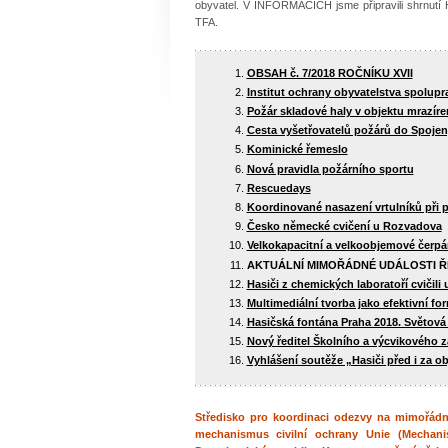
obyvatel. V INFORMACÍCH jsme připravili shrnutí 
TFA.
OBSAH č. 7/2018 ROČNÍKU XVII
Institut ochrany obyvatelstva spolupr
Požár skladové haly v objektu mrazír
Cesta vyšetřovatelů požárů do Spojený
Kominické řemeslo
Nová pravidla požárního sportu
Rescuedays
Koordinované nasazení vrtulníků při
Česko­ německé cvičení u Rozvadova
Velkokapacitní a velkoobjemové čerpán
AKTUÁLNÍ MIMOŘÁDNÉ UDÁLOSTI Ř
Hasiči z chemických laboratoří cvičili
Multimediální tvorba jako efektivní f
Hasičská fontána Praha 2018. Světová 
Nový ředitel Školního a výcvikového 
Vyhlášení soutěže „Hasiči před i za o
Středisko pro koordinaci odezvy na mimořádné
mechanismus civilní ochrany Unie (Mechanis