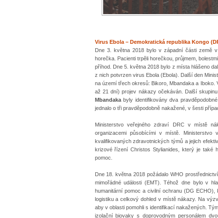
Virus Ebola – Demokratická republika Kongo (D
Dne 3. května 2018 bylo v západní části země v
horečka. Pacienti trpěli horečkou, průjmem, bolest
příhod. Dne 5. května 2018 bylo z místa hlášeno da
z nich potvrzen virus Ebola (Ebola). Další den Mini
na území třech okresů: Bikoro, Mbandaka a Iboko. 
až 21 dní) projev nákazy očekáván. Další skupinu 
Mbandaka
byly identifikovány dva pravděpodobné
jednalo o tři pravděpodobně nakažené, v šesti pří
Ministerstvo veřejného zdraví DRC v místě ná
organizacemi působícími v místě. Ministerstvo v
kvalifikovaných zdravotnických týmů a jejich efekt
krizové řízení Christos Stylianides, který je tak
pomoc.
Dne 18. května 2018 požádalo WHO prostřednictv
mimořádné události (EMT). Téhož dne bylo v hla
humanitární pomoc a civilní ochranu (DG ECHO), kt
logistiku a celkový dohled v místě nákazy. Na výz
aby v oblasti pomohli s identifikací nakažených. Tým
izolační biovaky s doprovodným personálem dvou 