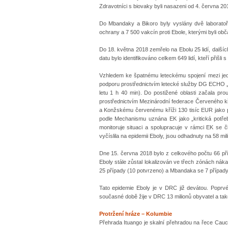
Zdravotníci s biovaky byli nasazeni od 4. června 20
Do Mbandaky a Bikoro byly vyslány dvě laborato
ochrany a 7 500 vakcín proti Ebole, kterými byli ob
Do 18. května 2018 zemřelo na Ebolu 25 lidí, další
datu bylo identifikováno celkem 649 lidí, kteří přišl
Vzhledem ke špatnému leteckému spojení mezi jedn
podporu prostřednictvím letecké služby DG ECHO „E
letu 1 h 40 min). Do postižené oblasti začala pro
prostřednictvím Mezinárodní federace Červeného k
a Konžskému červenému kříži 130 tisíc EUR jako pod
podle Mechanismu uznána EK jako „kritická potře
monitoruje situaci a spolupracuje v rámci EK se 
vyčíslila na epidemii Eboly, jsou odhadnuty na 58 mi
Dne 15. června 2018 bylo z celkového počtu 66 p
Eboly stále zůstal lokalizován ve třech zónách náka
25 případy (10 potvrzeno) a Mbandaka se 7 případy
Tato epidemie Eboly je v DRC již devátou. Poprvé
současné době žije v DRC 13 milionů obyvatel a také 
Protržení hráze – Kolumbie
Přehrada Ituango je skalní přehradou na řece Cauca