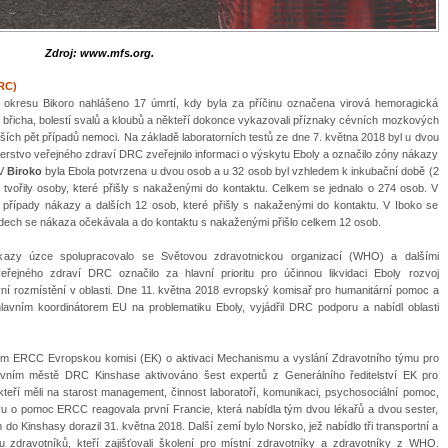
Zdroj: www.mfs.org.
RC)
 okresu Bikoro nahlášeno 17 úmrtí, kdy byla za příčinu označena virová hemoragická
mi břicha, bolestí svalů a kloubů a někteří dokonce vykazovali příznaky cévních mozkových
lších pět případů nemoci. Na základě laboratorních testů ze dne 7. května 2018 byl u dvou
sterstvo veřejného zdraví DRC zveřejnilo informaci o výskytu Eboly a označilo zóny nákazy
V
Biroko
byla Ebola potvrzena u dvou osob a u 32 osob byl vzhledem k inkubační době (2
tvořily osoby, které přišly s nakaženými do kontaktu. Celkem se jednalo o 274 osob. V
 případy nákazy a dalších 12 osob, které přišly s nakaženými do kontaktu. V Iboko se
padech se nákaza očekávala a do kontaktu s nakaženými přišlo celkem 12 osob.
kazy úzce spolupracovalo se Světovou zdravotnickou organizací (WHO) a dalšími
eřejného zdraví DRC označilo za hlavní prioritu pro účinnou likvidaci Eboly rozvoj
ivní rozmístění v oblasti. Dne 11. května 2018 evropský komisař pro humanitární pomoc a
é hlavním koordinátorem EU na problematiku Eboly, vyjádřil DRC podporu a nabídl oblasti
ím ERCC Evropskou komisi (EK) o aktivaci Mechanismu a vyslání Zdravotního týmu pro
vním městě DRC Kinshase aktivováno šest expertů z Generálního ředitelství EK pro
eří měli na starost management, činnost laboratoří, komunikaci, psychosociální pomoc,
vu o pomoc ERCC reagovala první Francie, která nabídla tým dvou lékařů a dvou sester,
 do Kinshasy dorazil 31. května 2018. Další zemí bylo Norsko, jež nabídlo tři transportní a
zdravotníků, kteří zajišťovali školení pro místní zdravotníky a zdravotníky z WHO.