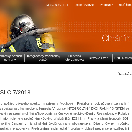
Mapa serveru
Textová verze
English
Rozšířené
ednotky požární
Integrovaný záchranný
Ochrana
Krizové řízení
CNP a strat
ochrany
systém
obyvatelstva
Úvodní s
ÍSLO 7/2018
požáru bývalého objektu mrazíren v Mochově . Přečtěte si pokračování zahraniční
rií a současností kominického řemesla. V rubrice INTEGROVANÝ ZÁCHRANNÝ SYSTÉM se
ované nasazení vrtulníků při povodních a česko-německé cvičení u Rozvadova. V Rubrice
rmujeme o společném výcviku příslušníků HZS hl. m. Prahy a členů jednotek SDH
ového čerpání v rámci plnění úkolů ochrany obyvatelstva. Dále o čtvrtém ročníku
diační pracovníky. Představíme multimediální tvorbu v oblasti prevence a vzdělávání