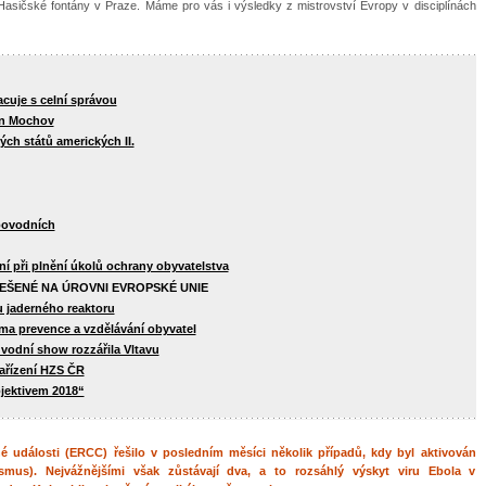
Hasičské fontány v Praze. Máme pro vás i výsledky z mistrovství Evropy v disciplínách
acuje s celní správou
en Mochov
ch států amerických II.
 povodních
í při plnění úkolů ochrany obyvatelstva
EŠENÉ NA ÚROVNI EVROPSKÉ UNIE
 u jaderného reaktoru
orma prevence a vzdělávání obyvatel
vodní show rozzářila Vltavu
zařízení HZS ČR
bjektivem 2018“
 události (ERCC) řešilo v posledním měsíci několik případů, kdy byl aktivován
mus). Nejvážnějšími však zůstávají dva, a to rozsáhlý výskyt viru Ebola v