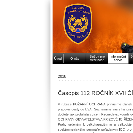
Služby pro
Informační
J
Úvod
O nás
veřejnost
servis
2018
Časopis 112 ROČNÍK XVII Č
V rubrice POŽÁRNÍ OCHRANA přinášíme článek o 
pracovní cesty do USA.. Seznámíme vás s histo
dočtete, jak probíhala cvičení Recuedays, koordin
OCHRANY OBYVATELSTVA A KRIZOVÉHO ŘÍZENÍ info
Prahy určeném k velkokapacitnímu a velkoobjem
spektrometrického semináře pořádaným IOO pro ra