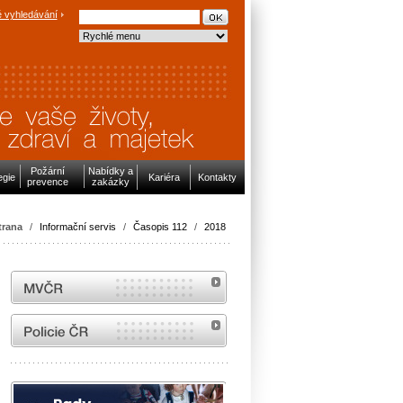
 vyhledávání
Požární
Nabídky a
egie
Kariéra
Kontakty
prevence
zakázky
trana
/
Informační servis
/
Časopis 112
/
2018
MVČR
internetové stránky Policie ČR