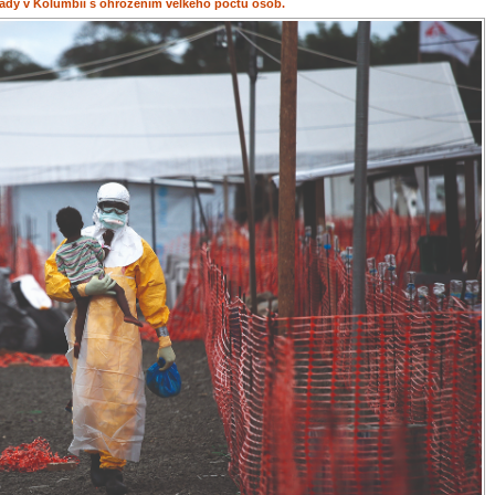
ady v Kolumbii s ohrožením velkého počtu osob.