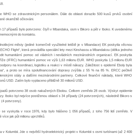
18.
ře WHO se zdravotnickým personálem. Dále do oblasti dorazilo 500 kusů prvků osobní
čané okamžitě očkováni.
ch 17 případů bylo potvrzeno: čtyři v Mbandaka, osm v Bikoro a pět v Iboko. K uvedenému
i s nemocnými do kontaktu.
otlivými městy (jediné komerčně využitelné letiště je v Mbandace) EK poskytla věcnou
CHO Flight“, která prováděla speciální lety mezi Kinshasou a Mbandakou (délka jednoho
udit humanitární pomoc od vládních i nevládních mezinárodních organizací. EK poskytla
říže (IFRC) humanitární pomoc ve výši 1,63 milionu EUR. WHO poskytla 1,5 milionu EUR
poru na koordinaci, logistiku a reakci v místě nákazy. Záležitost s epidemií Eboly byla
ba“, a proto se míra spolufinancování dopravy zvýšila z 55 % na 85 %. ERCC pečlivě
členskými státy a dalšími mezinárodními partnery. Celkové finanční náklady, které WHO
lionů USD. Zatím bylo vyplaceno přibližně 30 milionů USD.
řípadů potvrzeno 38 osob nakažených Ebolou. Celkem zemřelo 28 osob. Výskyt epidemie
zy. Iboko byl nejvíce postiženou oblastí s 34 případy (24 potvrzených), následně Bikoro s
 (4 potvrzeny).
 se vyskytla v roce 1976, kdy bylo hlášeno 1 056 případů, z toho 756 lidí zemřelo. V
více jak půl milionu uprchlíků.
 v Kolumbii. Jde o největší hydroelektrický projekt v Kolumbii s osmi turbínami (až 2 400