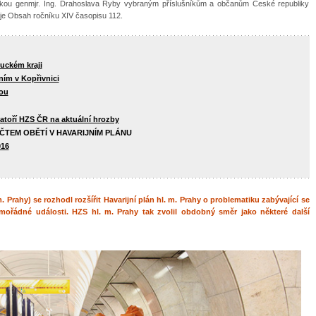
 rukou genmjr. Ing. Drahoslava Ryby vybraným příslušníkům a občanům České republiky
ou je Obsah ročníku XIV časopisu 112.
uckém kraji
ím v Kopřivnici
ou
atoří HZS ČR na aktuální hrozby
TEM OBĚTÍ V HAVARIJNÍM PLÁNU
016
 Prahy) se rozhodl rozšířit Havarijní plán hl. m. Prahy o problematiku zabývající se
ořádné události. HZS hl. m. Prahy tak zvolil obdobný směr jako některé další