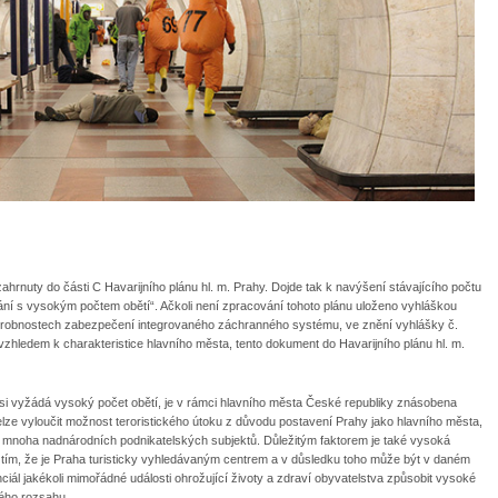
rnuty do části C Havarijního plánu hl. m. Prahy. Dojde tak k navýšení stávajícího počtu
ádání s vysokým počtem obětí“. Ačkoli není zpracování tohoto plánu uloženo vyhláškou
podrobnostech zabezpečení integrovaného záchranného systému, ve znění vyhlášky č.
zhledem k charakteristice hlavního města, tento dokument do Havarijního plánu hl. m.
si vyžádá vysoký počet obětí, je v rámci hlavního města České republiky znásobena
lze vyloučit možnost teroristického útoku z důvodu postavení Prahy jako hlavního města,
a mnoha nadnárodních podnikatelských subjektů. Důležitým faktorem je také vysoká
 tím, že je Praha turisticky vyhledávaným centrem a v důsledku toho může být v daném
iál jakékoli mimořádné události ohrožující životy a zdraví obyvatelstva způsobit vysoké
ného rozsahu.