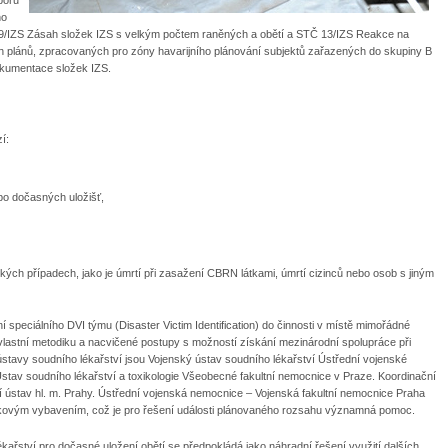
ho
9/IZS Zásah složek IZS s velkým počtem raněných a obětí a STČ 13/IZS Reakce na
ch plánů, zpracovaných pro zóny havarijního plánování subjektů zařazených do skupiny B
okumentace složek IZS.
í:
bo dočasných uložišť,
ických případech, jako je úmrtí při zasažení CBRN látkami, úmrtí cizinců nebo osob s jiným
 speciálního DVI týmu (Disaster Victim Identification) do činnosti v místě mimořádné
ci vlastní metodiku a nacvičené postupy s možností získání mezinárodní spolupráce při
stavy soudního lékařství jsou Vojenský ústav soudního lékařství Ústřední vojenské
tav soudního lékařství a toxikologie Všeobecné fakultní nemocnice v Praze. Koordinační
ní ústav hl. m. Prahy. Ústřední vojenská nemocnice – Vojenská fakultní nemocnice Praha
pičkovým vybavením, což je pro řešení události plánovaného rozsahu významná pomoc.
kařství pro dočasné uložení obětí se předpokládá jako náhradní řešení využití dalších