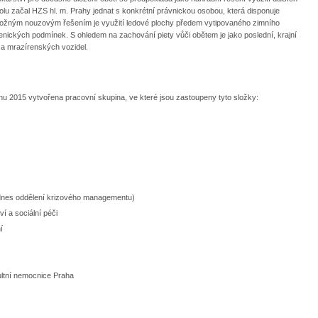
kolu začal HZS hl. m. Prahy jednat s konkrétní právnickou osobou, která disponuje
ožným nouzovým řešením je využití ledové plochy předem vytipovaného zimního
nických podmínek. S ohledem na zachování piety vůči obětem je jako poslední, krajní
 a mrazírenských vozidel.
dnu 2015 vytvořena pracovní skupina, ve které jsou zastoupeny tyto složky:
(dnes oddělení krizového managementu)
í a sociální péči
í
ltní nemocnice Praha