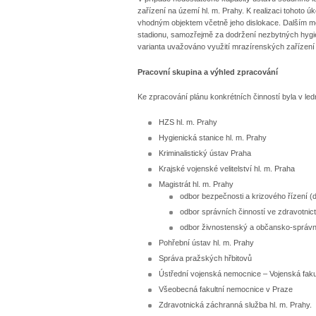
zařízení na území hl. m. Prahy. K realizaci tohoto ú
vhodným objektem včetně jeho dislokace. Dalším m
stadionu, samozřejmě za dodržení nezbytných hygie
varianta uvažováno využití mrazírenských zařízení
Pracovní skupina a výhled zpracování
Ke zpracování plánu konkrétních činností byla v le
HZS hl. m. Prahy
Hygienická stanice hl. m. Prahy
Kriminalistický ústav Praha
Krajské vojenské velitelství hl. m. Praha
Magistrát hl. m. Prahy
odbor bezpečnosti a krizového řízení 
odbor správních činností ve zdravotnictv
odbor živnostenský a občansko­‑správn
Pohřební ústav hl. m. Prahy
Správa pražských hřbitovů
Ústřední vojenská nemocnice – Vojenská faku
Všeobecná fakultní nemocnice v Praze
Zdravotnická záchranná služba hl. m. Prahy.