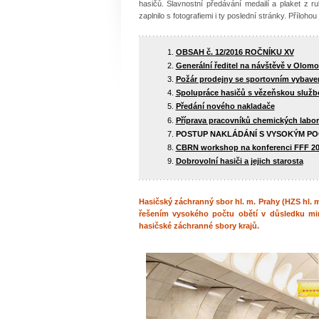
hasičů. Slavnostní předávání medailí a plaket z
zaplnilo s fotografiemi i ty poslední stránky. Příloh
OBSAH č. 12/2016 ROČNÍKU XV
Generální ředitel na návštěvě v Olomo
Požár prodejny se sportovním vybaven
Spolupráce hasičů s vězeňskou služb
Předání nového nakladače
Příprava pracovníků chemických labor
POSTUP NAKLÁDÁNÍ S VYSOKÝM POČ
CBRN workshop na konferenci FFF 2
Dobrovolní hasiči a jejich starosta
Hasičský záchranný sbor hl. m. Prahy (HZS hl. m.
řešením vysokého počtu obětí v důsledku mim
hasičské záchranné sbory krajů.