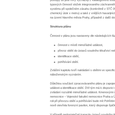
typových činností složek integrovaného záchranné
systému při společném zásahu (konkrétně z STČ 0
chemický útok v metru) a také z vnějších havarijní
na území hlavního města Prahy, případně z další d
Struktura plánu
Činnosti v plánu jsou nastaveny dle následujících fáz
činnosti v místě mimořádné události,
převoz obětí do ústavů soudního lékařství ne
identifikace obětí,
pohřbívání obětí.
Zvláštní kapitolu tvoří nakládání s obětmi ve specif
náboženským vyznáním.
Důležitou součástí zpracovávaného plánu je zapojení
události a identifikace obětí. DVI tým má k dispozi
zvládání rozsáhlé mimořádné události. Kmenovými ú
nemocnice – Vojenské fakultní nemocnice Praha a Ús
roli při převozu obětí a pohřbívání bude mít Pohřeb
nově otevřela forenzní pavilon, který disponuje š
V případě nedostatečné kapacity ústavů soudního lé