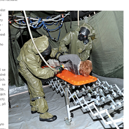
vést
í
zy
 -
á
etně
ého
í se
ádné
ých.
h se
Sb.,
ich
h).
 při
yto
boru