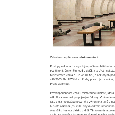
Zakotvení v plánovací dokumentaci
Postupy nakládání s vysokým počtem obětí budou zah
plánů konkrétních činností o další, a to „Plán nakl
Ministerstva vnitra č. 328/2001 Sb., o některých 
429/2003 Sb., HZS hl. m. Prahy považuje za nutné, v
Prahy zahrnout.
Pravděpodobnost vzniku mimořádné události, která 
několika vzájemně propojenými faktory. V zásadě ne
jako sídla moci zákonodárné a výkonné a také sídl
hustota osídlení (asi 2600 obyvatel/km2) umocněná
okamžiku hustota daleko vyšší. Tímto narůstá potenc
ztráty na lidských životech i v případě malého ploš