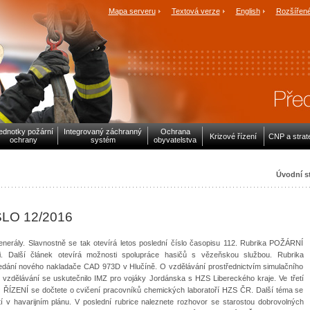
Mapa serveru
Textová verze
English
Rozšířené
ednotky požární
Integrovaný záchranný
Ochrana
Krizové řízení
CNP a strat
ochrany
systém
obyvatelstva
Úvodní s
SLO 12/2016
enerály. Slavnostně se tak otevírá letos poslední číslo časopisu 112. Rubrika POŽÁRNÍ
. Další článek otevírá možnosti spolupráce hasičů s vězeňskou službou. Rubrika
 nového nakladače CAD 973D v Hlučíně. O vzdělávání prostřednictvím simulačního
 vzdělávání se uskutečnilo IMZ pro vojáky Jordánska s HZS Libereckého kraje. Ve třetí
NÍ se dočtete o cvičení pracovníků chemických laboratoří HZS ČR. Další téma se
 v havarijním plánu. V poslední rubrice naleznete rozhovor se starostou dobrovolných