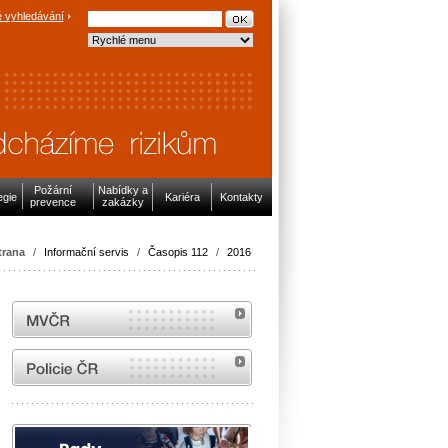
 vyhledávání
Požární
Nabídky a
egie
Kariéra
Kontakty
prevence
zakázky
trana
/
Informační servis
/
Časopis 112
/
2016
MVČR
internetové stránky Policie ČR