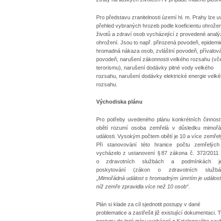
Pro představu zranitelnosti území hl. m. Prahy lze u
přehled vybraných hrozeb podle koeficientu ohrožen
životů a zdraví osob vycházející z provedené analý
ohrožení. Jsou to např. přirozená povodeň, epidemie
hromadná nákaza osob, zvláštní povodeň, přívalov
povodeň, narušení zákonnosti velkého rozsahu (vč
terorismu), narušení dodávky pitné vody velkého
rozsahu, narušení dodávky elektrické energie velk
rozsahu.
Východiska plánu
Pro potřeby uvedeného plánu konkrétních činnost
obětí rozumí osoba zemřelá v důsledku mimoř
události. Vysokým počtem obětí je 10 a více zemřel
Při stanovování této hranice počtu zemřelýc
vycházelo z ustanovení § 87 zákona č. 372/2011 
o zdravotních službách a podmínkách jej
poskytování (zákon o zdravotních službác
„
Mimořádná událost s hromadným úmrtím je událost,
níž zemře zpravidla více než 10 osob“
.
Plán si klade za cíl sjednotit postupy v dané
problematice a zastřešit již existující dokumentaci. T
postupy do jisté míry vycházejí z Katalogového sou