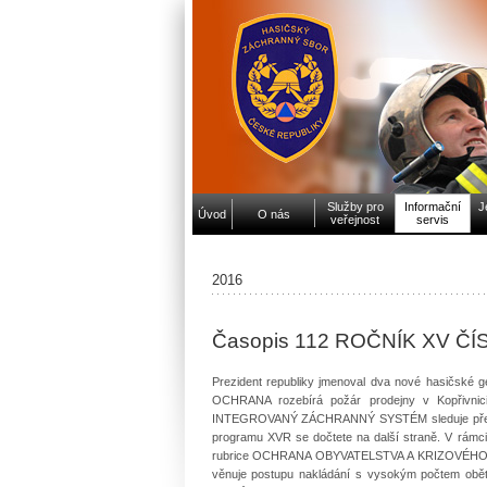
Služby pro
Informační
J
Úvod
O nás
veřejnost
servis
2016
Časopis 112 ROČNÍK XV ČÍ
Prezident republiky jmenoval dva nové hasičské g
OCHRANA rozebírá požár prodejny v Kopřivnici
INTEGROVANÝ ZÁCHRANNÝ SYSTÉM sleduje předání
programu XVR se dočtete na další straně. V rámci
rubrice OCHRANA OBYVATELSTVA A KRIZOVÉHO ŘÍZE
věnuje postupu nakládání s vysokým počtem obětí