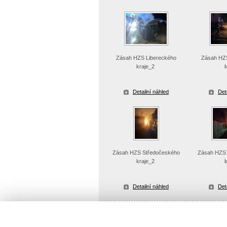
Zásah HZS Libereckého
Zásah HZS
kraje_2
Detailní náhled
Det
Zásah HZS Středočeského
Zásah HZS 
kraje_2
Detailní náhled
Det
Uložit vše jako ZIP soubor