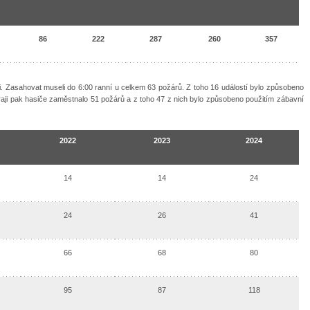
86
222
287
260
357
i. Zasahovat museli do 6:00 ranní u celkem 63 požárů. Z toho 16 událostí bylo způsobeno
aji pak hasiče zaměstnalo 51 požárů a z toho 47 z nich bylo způsobeno použitím zábavní
2022
2023
2024
14
14
24
24
26
41
66
68
80
95
87
118