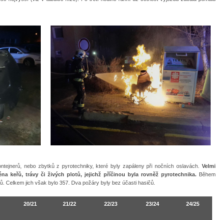
ontejnerů, nebo zbytků z pyrotechniky, které byly zapáleny při nočních oslavách.
Velmi
na keřů, trávy či živých plotů, jejichž příčinou byla rovněž pyrotechnika.
Během
ů. Celkem jich však bylo 357. Dva požáry byly bez účasti hasičů.
20/21
21/22
22/23
23/24
24/25