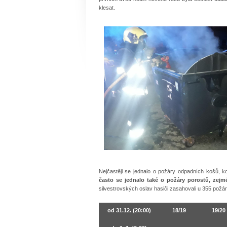
klesat.
Nejčastěji se jednalo o požáry odpadních košů, k
často se jednalo také o požáry porostů, zejmé
silvestrovských oslav hasiči zasahovali u 355 požár
od 31.12. (20:00)
18/19
19/20