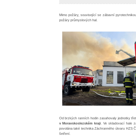
Mimo požáry, související se zábavní pyrotechniko
požáry průmyslových hal.
Od brzkých ranních hodin zasahovaly jednotky tře
v Moravskoslezském kraji
. Ve skladovací hale z
povolána také technika Záchranného útvaru HZS Č
šetření.