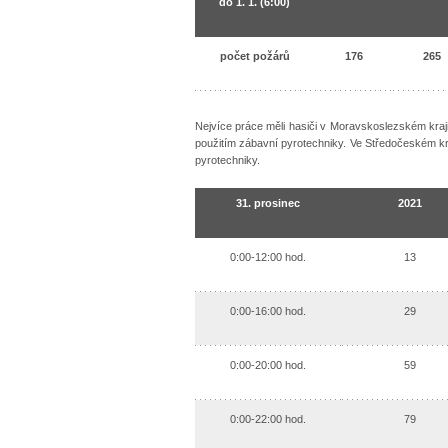
do 1. 1. (6:00)
počet požárů
176
265
Nejvíce práce měli hasiči v Moravskoslezském kraj
použitím zábavní pyrotechniky. Ve Středočeském kr
pyrotechniky.
31. prosinec
2021
0:00-12:00 hod.
13
0:00-16:00 hod.
29
0:00-20:00 hod.
59
0:00-22:00 hod.
79