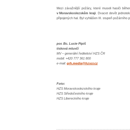
Mezi závažnější požáry, které museli hasiči běhe
v Moravskoslezském kraji
. Dvacet devět jednotek
připojených hal. Byl vyhlášen III. stupeň požárního 
por. Bc. Lucie Pipiš
tisková mluvčí
MV – generální ředitelství HZS ČR
mobil: +420 777 361 800
e-mail:
grh.media@hzscr.cz
Foto:
HZS Moravskoslezského kraje
HZS Středočeského kraje
HZS Libereckého kraje