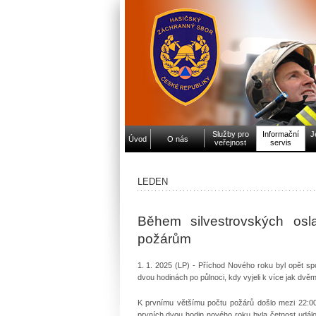
Služby pro
Informační
J
Úvod
O nás
veřejnost
servis
LEDEN
Během silvestrovských osla
požárům
1. 1. 2025 (LP) - Příchod Nového roku byl opět sp
dvou hodinách po půlnoci, kdy vyjeli k více jak dvě
K prvnímu většímu počtu požárů došlo mezi 22:00
prvních dvou hodin nového roku byla četnost událos