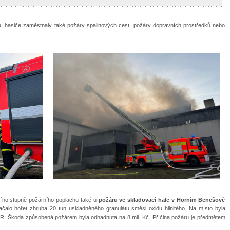
u, hasiče zaměstnaly také požáry spalinových cest, požáry dopravních prostředků nebo
tího stupně požárního poplachu také u
požáru ve skladovací hale v Horním Benešově
ačalo hořet zhruba 20 tun uskladněného granulátu směsi oxidu hlinitého. Na místo byla
R. Škoda způsobená požárem byla odhadnuta na 8 mil. Kč. Příčina požáru je předmětem