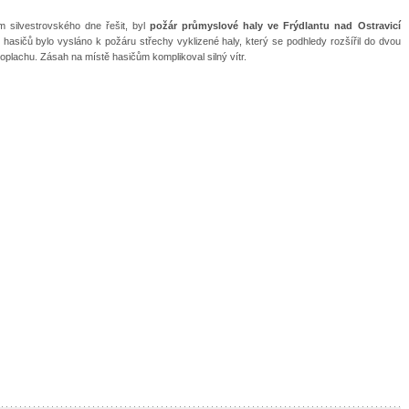
m silvestrovského dne řešit, byl
požár průmyslové haly ve Frýdlantu nad Ostravicí
 hasičů bylo vysláno k požáru střechy vyklizené haly, který se podhledy rozšířil do dvou
poplachu. Zásah na místě hasičům komplikoval silný vítr.