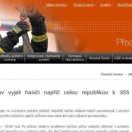
Mapa serveru
Textová verze
English
Rozšířené
ednotky požární
Integrovaný záchranný
Ochrana
Krizové řízení
CNP a strat
ochrany
systém
obyvatelstva
Úvodní strana
/
In
v vyjeli hasiči napříč celou republikou k 355
ojen se zvýšeným počtem požárů. Největší nárůst událostí hasiči zaznamenali v prvních
ma stům požárům, jejichž příčinou byla mimo jiné také zábavní pyrotechnika.
 – 00:00 hod. Po půlnoci došlo k prudkému nárůstu počtu událostí, přičemž v průběhu
tí nejvyšší (viz v tabulce níže). Po třetí hodině ranní už četnost výjezdů začala pomalu