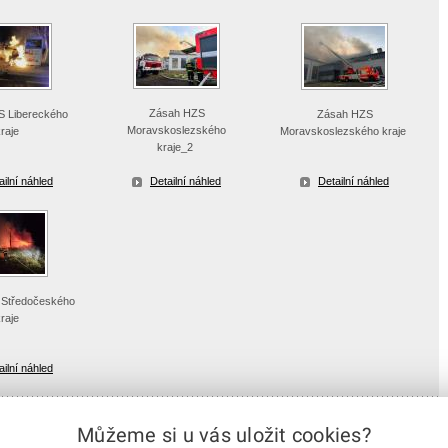
Zásah HZS
 Libereckého
Zásah HZS
Moravskoslezského
kraje
Moravskoslezského kraje
kraje_2
ailní náhled
Detailní náhled
Detailní náhled
Středočeského
kraje
ailní náhled
Můžeme si u vás uložit cookies?