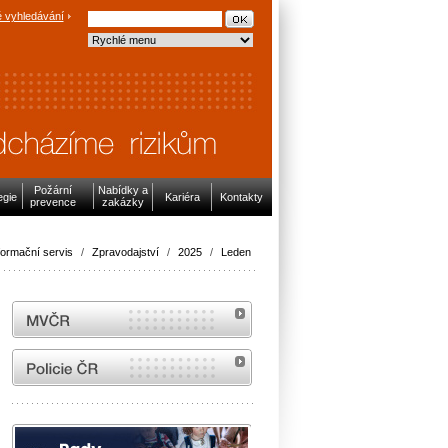
 vyhledávání
Požární
Nabídky a
egie
Kariéra
Kontakty
prevence
zakázky
formační servis
/
Zpravodajství
/
2025
/
Leden
MVČR
internetové stránky Policie ČR