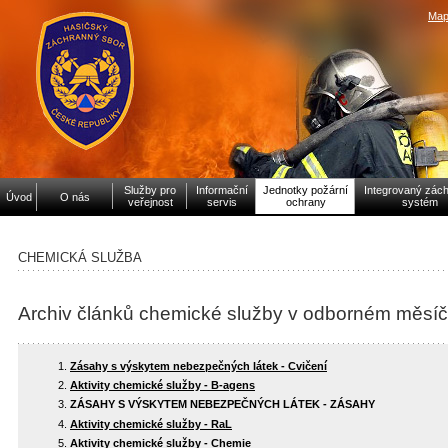
Map
Služby pro
Informační
Jednotky požární
Integrovaný zác
Úvod
O nás
veřejnost
servis
ochrany
systém
CHEMICKÁ SLUŽBA
Archiv článků chemické služby v odborném měsíč
Zásahy s výskytem nebezpečných látek - Cvičení
Aktivity chemické služby - B-agens
ZÁSAHY S VÝSKYTEM NEBEZPEČNÝCH LÁTEK - ZÁSAHY
Aktivity chemické služby - RaL
Aktivity chemické služby - Chemie