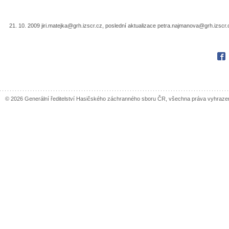
21. 10. 2009 jiri.matejka@grh.izscr.cz, poslední aktualizace petra.najmanova@grh.izscr.
Fac
© 2026 Generální ředitelství Hasičského záchranného sboru ČR, všechna práva vyhraze