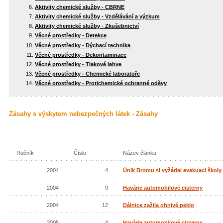
Aktivity chemické služby - CBRNE
Aktivity chemické služby - Vzdělávání a výzkum
Aktivity chemické služby - Zkušebnictví
Věcné prostředky - Detekce
Věcné prostředky - Dýchací technika
Věcné prostředky - Dekontaminace
Věcné prostředky - Tlakové lahve
Věcné prostředky - Chemické laboratoře
Věcné prostředky - Protichemické ochranné oděvy
Zásahy s výskytem nebezpečných látek - Zásahy
Ročník
Číslo
Název článku
2004
4
Únik Bromu si vyžádal evakuaci školy
2004
9
Havárie automobilové cisterny
2004
12
Dálnice zažila ohnivé peklo
2005
4
Havárie automobilové cisterny