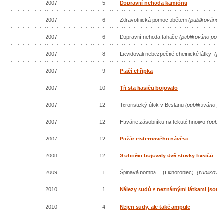
2007
5
Dopravní nehoda kamiónu
2007
6
Zdravotnická pomoc obětem
(publikován
2007
6
Dopravní nehoda tahače
(publikováno po
2007
8
Likvidovali nebezpečné chemické látky
(
2007
9
Ptačí chřipka
2007
10
Tři sta hasičů bojovalo
2007
12
Teroristický útok v Beslanu
(publikováno 
2007
12
Havárie zásobníku na tekuté hnojivo
(pub
2007
12
Požár cisternového návěsu
2008
12
S ohněm bojovaly dvě stovky hasičů
2009
1
Špinavá bomba… (Lichorobiec)
(publiko
2010
1
Nálezy sudů s neznámými látkami jsou 
2010
4
Nejen sudy, ale také ampule