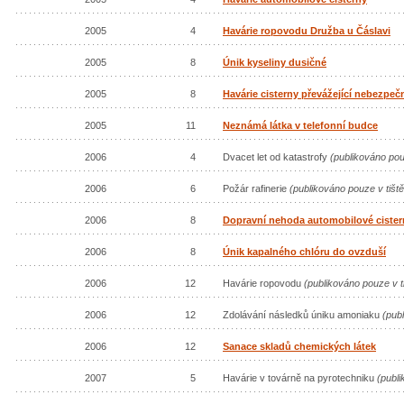
2005
4
Havárie ropovodu Družba u Čáslavi
2005
8
Únik kyseliny dusičné
2005
8
Havárie cisterny převážející nebezpeč
2005
11
Neznámá látka v telefonní budce
2006
4
Dvacet let od katastrofy
(publikováno pou
2006
6
Požár rafinerie
(publikováno pouze v tišt
2006
8
Dopravní nehoda automobilové cister
2006
8
Únik kapalného chlóru do ovzduší
2006
12
Havárie ropovodu
(publikováno pouze v 
2006
12
Zdolávání následků úniku amoniaku
(pub
2006
12
Sanace skladů chemických látek
2007
5
Havárie v továrně na pyrotechniku
(publ