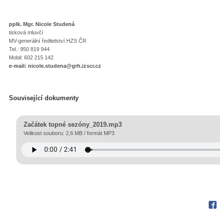
pplk. Mgr. Nicole Studená
tisková mluvčí
MV-generální ředitelství HZS ČR
Tel.: 950 819 944
Mobil: 602 215 142
e-mail:
nicole.studena@grh.izscr.cz
Související dokumenty
Začátek topné sezóny_2019.mp3
Velikost souboru: 2,6 MB / formát MP3
Fac