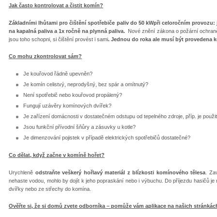
Jak často kontrolovat a čistit komín?
Základními lhůtami pro čištění spotřebiče paliv do 50 kW
při celoročním provozu: 
na kapalná paliva a 1x ročně na plynná paliva.
Nové znění zákona o požární ochraně
jsou toho schopni, si čištění provést i sami
. Jednou do roka ale musí být provedena 
Co mohu zkontrolovat sám?
Je kouřovod řádně upevněn?
Je komín celistvý, neprodyšný, bez spár a omítnutý?
Není spotřebič nebo kouřovod propálený?
Fungují uzávěry komínových dvířek?
Je zařízení domácnosti v dostatečném odstupu od tepelného zdroje, příp. je použit
Jsou funkční přívodní šňůry a zásuvky u kotle?
Je dimenzování pojistek v případě elektrických spotřebičů dostatečné?
Co dělat, když začne v komíně hořet?
Urychleně
odstraňte veškerý hořlavý materiál z blízkosti komínového tělesa
. Za
nehaste vodou, mohlo by dojít k jeho popraskání nebo i výbuchu. Do příjezdu hasičů j
dvířky nebo ze střechy do komína.
Ověřte si, že si domů zvete odborníka – pomůže vám aplikace na našich stránkác