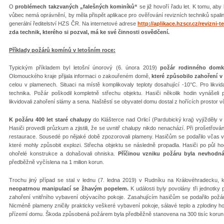
O
problémech takzvaných „falešných kominíků“
se již hovoří řadu let. K tomu, aby 
vůbec nemá oprávnění, by měla přispět aplikace pro ověřování revizních techniků spali
generální ředitelství HZS ČR. Na internetové adrese
http://aplikace.hzscr.cz/revizni-
zda technik, kterého si pozval, má ke své činnosti osvědčení.
Příklady požárů komínů v letošním roce:
Typickým příkladem byl letošní únorový (6. února 2019)
požár rodinného domk
Olomouckého kraje přijala informaci o zakouřeném domě,
které způsobilo zahoření v
celou v plamenech. Situaci na místě komplikovaly teploty dosahující -10°C. Pro likvi
technika. Požár poškodil kompletně střechu objektu. Hasiči několik hodin vynáše
likvidovali zahoření slámy a sena. Naštěstí se obyvatel domu dostal z hořících prostor 
K požáru 400 let staré chalupy
do Klášterce nad Orlicí (Pardubický kraj) vyjížděly v
Hasiči provedli průzkum a zjistili, že se uvnitř chalupy nikdo nenachází. Při prošetřování
restaurace. Sousedé po nějaké době zpozorovali plameny. Hasičům se podařilo včas v
které mohly způsobit explozi. Střecha objektu se následně propadla. Hasiči po půl hod
ohořelé konstrukce a dohašovali ohniska.
Příčinou vzniku požáru byla nevhodn
předběžně vyčíslena na 1 milion korun.
Trochu jiný případ se stal v lednu (7. ledna 2019) v Rudníku na Královéhradecku,
neopatrnou manipulací se žhavým popelem.
K události byly povolány tři jednotky 
zahoření vnitřního vybavení obývacího pokoje. Zasahujícím hasičům se podařilo požár a
Nicméně plameny zničily prakticky veškeré vybavení pokoje, sálavé teplo a zplodiny h
přízemí domu. Škoda způsobená požárem byla předběžně stanovena na 300 tisíc korun