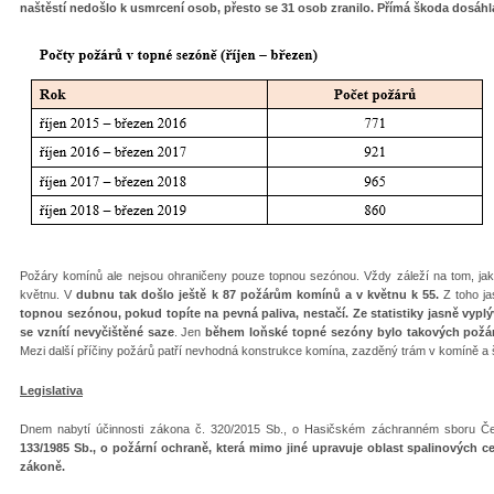
naštěstí nedošlo k usmrcení osob, přesto se 31 osob zranilo. Přímá škoda dosáhla
Požáry komínů ale nejsou ohraničeny pouze topnou sezónou. Vždy záleží na tom, jaké 
květnu. V
dubnu tak došlo ještě k 87 požárům komínů a v květnu k 55.
Z toho ja
topnou sezónou, pokud topíte na pevná paliva, nestačí. Ze statistiky jasně vypl
se vznítí nevyčištěné saze
. Jen
během loňské topné sezóny bylo takových požár
Mezi další příčiny požárů patří nevhodná konstrukce komína, zazděný trám v komíně a
Legislativa
Dnem nabytí účinnosti zákona č. 320/2015 Sb., o Hasičském záchranném sboru Č
133/1985 Sb., o požární ochraně, která mimo jiné upravuje oblast spalinových ce
zákoně.