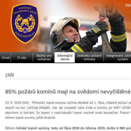
Map
Služby pro
Informační
Jednotky požární
Integrovaný zác
Úvod
O nás
veřejnost
servis
ochrany
systém
ZÁŘÍ
85% požárů komínů mají na svědomí nevyčištěné
23. 9. 2019 (NS) - Přestože topná sezóna začíná oficiálně až 1. října, chladné počasí
aspoň na noc začínají přitápět. Jak ale vypadají naše kotle a komíny po létě? Určit
abychom si byli jisti, že topení v nadcházející topné sezóně bude bezpečné. Pokud 
během topné sezóny, ještě dvakrát.
Během
loňské topné sezóny, tedy od října 2018 do března 2019, došlo k 860 