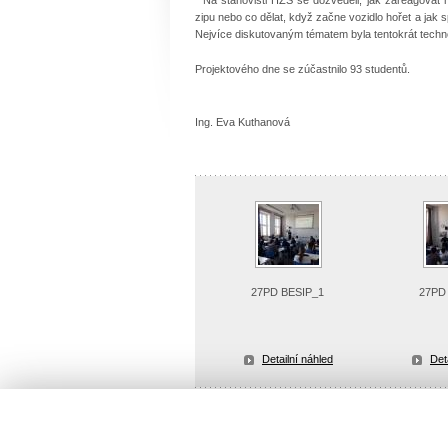
zipu nebo co dělat, když za
Nejvíce diskutovaným tématem byla tentokrát techn
Projektového dne se zúčastnilo 93 studentů.
Ing. Eva Kuthanová
27PD BESIP_1
27PD
Detailní náhled
Det
Uložit vše jako ZIP soubor