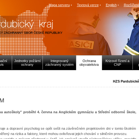
Mapa serveru
Textová verze
English
Rozšířené
mační
Jednotky požární
Integrovaný
Ochrana
Krizové řízení a
vis
ochrany
záchranný systém
obyvatelstva
CNP
HZS Pardubické
EM
na autoškoly" proběhl 4. června na Anglickém gymnáziu a Střední odborné škole,
raje a dopravní psycholog se opět sešli na závěrečném projektovém dni v tomto školním
měřený na rizika a faktory, které mohou ovlivňovat jejich chování v silničním provozu.
 vozidla s právem přednosti v jízdě, jak správně utvořit záchranářskou uličku, pravidlo