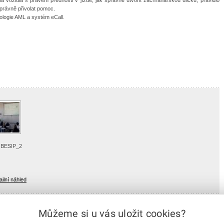
čne vozidlo hořet a jak správně přivolat pomoc.
ologie AML a systém eCall.
 BESIP_2
ailní náhled
Můžeme si u vás uložit cookies?