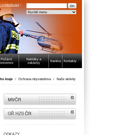
 vyhledávání
Požární
Nabídky a
Kariéra
Kontakty
prevence
zakázky
ho kraje
/
Ochrana obyvatelstva
/
Naše aktivity
MVČR
internetové stránky Hasiči ČR
ODKAZY