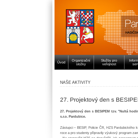
Organizační
Služby pro
Infor
Úvod
složky
veřejnost
ser
NAŠE AKTIVITY
27. Projektový den s BESIP
27. Projektový den s BESIPEM tzv. "Nultá hodi
s.r.o. Pardubice.
Zástupci – BESIP, Policie ČR, HZS Pardubického k
roce a pro studenty připravily výukový program za
Na stanovišti HZS se dozvěděli, jak zareagovat na