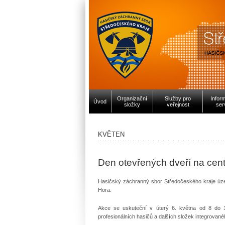
Organizační
Služby pro
Infor
Úvod
složky
veřejnost
ser
KVĚTEN
Den otevřených dveří na cent
Hasičský záchranný sbor Středočeského kraje úze
Hora.
Akce se uskuteční v úterý 6. května od 8 do 1
profesionálních hasičů a dalších složek integrova