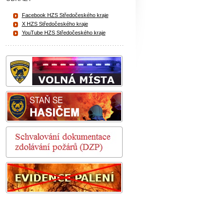
Facebook HZS Středočeského kraje
X HZS Středočeského kraje
YouTube HZS Středočeského kraje