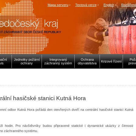
Mapa serveru
Textová verze
English
Rozšířené
mační
Jednotky požární
Integrovaný
Ochrana
Pož
Krizové řízení
vis
ochrany
záchranný systém
obyvatelstva
prev
rální hasičské stanici Kutná Hora
mní odbor Kutná Hora pořádá den otevřených dveří na centrální hasičské stanici Kutná
8 hodin. Pro návštěvníky budou připravené statické i dynamické ukázky z činnosti
ného záchranného systému.