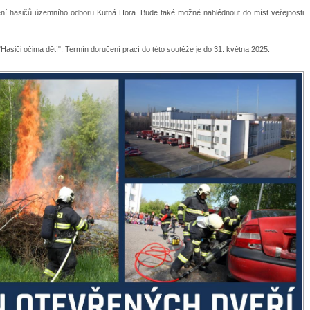
í hasičů územního odboru Kutná Hora. Bude také možné nahlédnout do míst veřejnosti
asiči očima dětí". Termín doručení prací do této soutěže je do 31. května 2025.