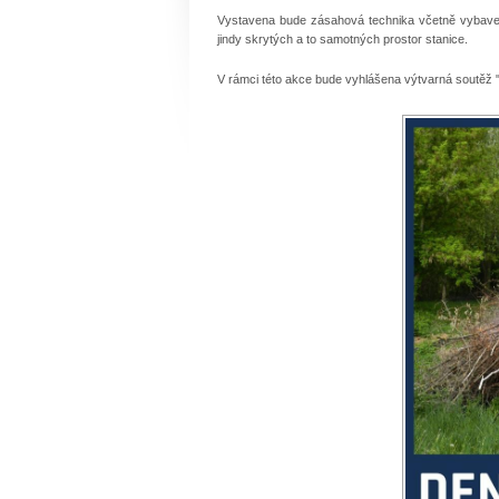
Vystavena bude zásahová technika včetně vybaven
jindy skrytých a to samotných prostor stanice.
V rámci této akce bude vyhlášena výtvarná soutěž "H