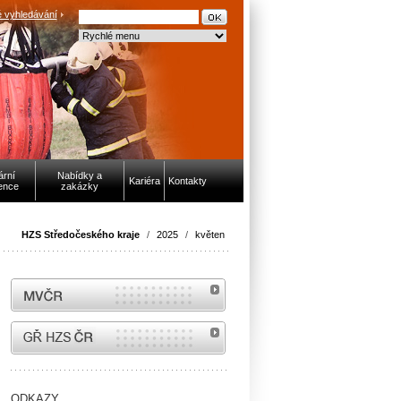
 vyhledávání
ární
Nabídky a
Kariéra
Kontakty
ence
zakázky
HZS Středočeského kraje
/
2025
/
květen
MVČR
internetové stránky Hasiči ČR
ODKAZY